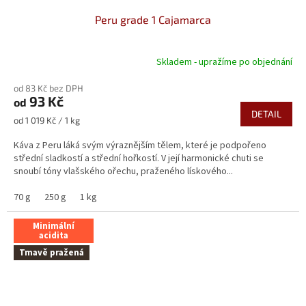
Peru grade 1 Cajamarca
Skladem - upražíme po objednání
Průměrné
hodnocení
od 83 Kč bez DPH
produktu
93 Kč
od
je
DETAIL
5,0
Měrná
od 1 019 Kč / 1 kg
z
cena:
5
Káva z Peru láká svým výraznějším tělem, které je podpořeno
hvězdiček.
střední sladkostí a střední hořkostí. V její harmonické chuti se
snoubí tóny vlašského ořechu, praženého lískového...
70 g
250 g
1 kg
Minimální
acidita
Tmavě pražená