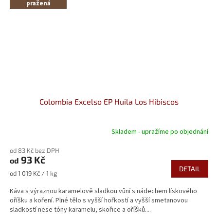
pražená
Colombia Excelso EP Huila Los Hibiscos
Skladem - upražíme po objednání
od 83 Kč bez DPH
93 Kč
od
DETAIL
Měrná
od 1 019 Kč / 1 kg
cena:
Káva s výraznou karamelově sladkou vůní s nádechem lískového
oříšku a koření. Plné tělo s vyšší hořkostí a vyšší smetanovou
sladkostí nese tóny karamelu, skořice a oříšků....