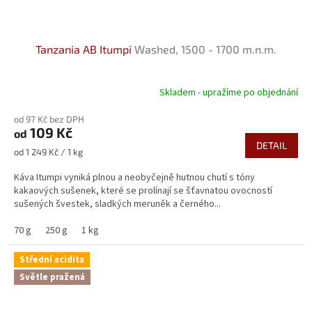
Tanzania AB Itumpi
Washed, 1500 - 1700 m.n.m.
Skladem - upražíme po objednání
od 97 Kč bez DPH
109 Kč
od
DETAIL
Měrná
od 1 249 Kč / 1 kg
cena:
Káva Itumpi vyniká plnou a neobyčejně hutnou chutí s tóny
kakaových sušenek, které se prolínají se šťavnatou ovocností
sušených švestek, sladkých meruněk a černého...
70 g
250 g
1 kg
Střední acidita
Světle pražená