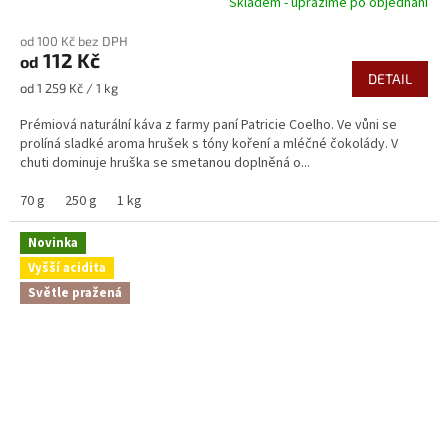
Skladem - upražíme po objednání
Průměrné
hodnocení
od 100 Kč bez DPH
produktu
112 Kč
od
je
DETAIL
5,0
Měrná
od 1 259 Kč / 1 kg
z
cena:
5
Prémiová naturální káva z farmy paní Patricie Coelho. Ve vůni se
hvězdiček.
prolíná sladké aroma hrušek s tóny koření a mléčné čokolády. V
chuti dominuje hruška se smetanou doplněná o...
70 g
250 g
1 kg
Novinka
Vyšší acidita
Světle pražená