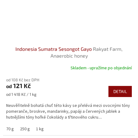
Indonesia Sumatra Sesongot Gayo
Rakyat Farm,
Anaerobic honey
Skladem - upražíme po objednání
od 108 Kč bez DPH
121 Kč
od
DETAIL
Měrná
od 1 418 Kč / 1 kg
cena:
Neuvěřitelně bohatá chuť této kávy se přelévá mezi ovocnými tóny
pomeranče, broskve, mandarinky, papáji a červených jablek a
hutnějšími tóny hořké čokolády a třtinového cukru....
70 g
250 g
1 kg