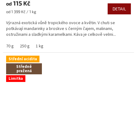
115 Kč
od
DETAIL
Měrná
od 1 399 Kč / 1 kg
cena:
Výrazná exotická vůně tropického ovoce a květin. V chuti se
potkávají mandarinky a broskve s černým čajem, malinami,
ostružinami a sladkými karamelkami. Káva je celkově velmi...
70 g
250 g
1 kg
Střední acidita
Středně
pražená
Limitka