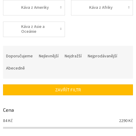
Káva z Ameriky
Káva z Afriky
Káva z Asie a
Oceánie
Ř
a
Doporučujeme
Nejlevnější
Nejdražší
Nejprodávanější
z
e
Abecedně
n
í
p
ZAVŘÍT FILTR
r
o
d
Cena
u
84
Kč
2290
Kč
k
t
ů