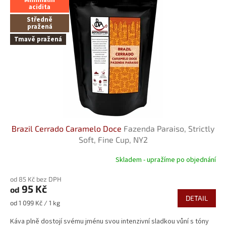
acidita
Středně
pražená
Tmavě pražená
Brazil Cerrado Caramelo Doce
Fazenda Paraiso, Strictly
Soft, Fine Cup, NY2
Skladem - upražíme po objednání
Průměrné
hodnocení
od 85 Kč bez DPH
produktu
95 Kč
od
je
DETAIL
5,0
Měrná
od 1 099 Kč / 1 kg
z
cena:
5
Káva plně dostojí svému jménu svou intenzivní sladkou vůní s tóny