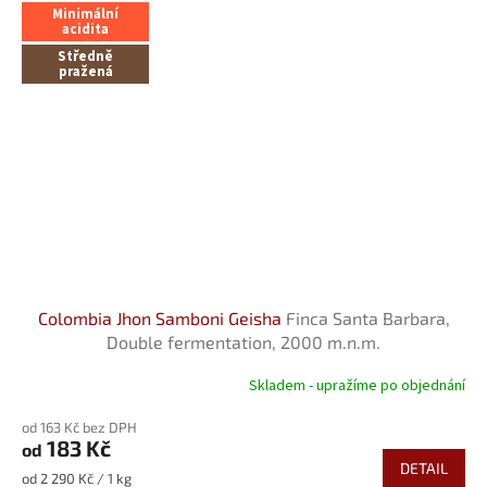
Minimální
acidita
Středně
pražená
Colombia Jhon Samboni Geisha
Finca Santa Barbara,
Double fermentation, 2000 m.n.m.
Skladem - upražíme po objednání
Průměrné
hodnocení
od 163 Kč bez DPH
produktu
183 Kč
od
je
DETAIL
5,0
Měrná
od 2 290 Kč / 1 kg