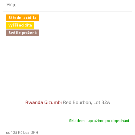
250 g
Střední acidita
Vyšší acidita
Světle pražená
Rwanda Gicumbi
Red Bourbon, Lot 32A
Skladem - upražíme po objednání
od 103 Kč bez DPH