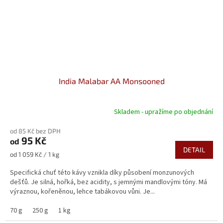
India Malabar AA Monsooned
Skladem - upražíme po objednání
Průměrné
hodnocení
od 85 Kč bez DPH
produktu
95 Kč
od
je
DETAIL
5,0
Měrná
od 1 059 Kč / 1 kg
z
cena:
5
Specifická chuť této kávy vznikla díky působení monzunových
hvězdiček.
dešťů. Je silná, hořká, bez acidity, s jemnými mandlovými tóny. Má
výraznou, kořeněnou, lehce tabákovou vůni. Je...
70 g
250 g
1 kg