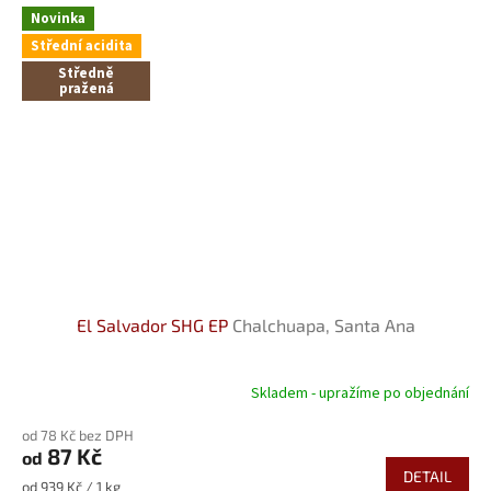
Novinka
Střední acidita
Středně
pražená
El Salvador SHG EP
Chalchuapa, Santa Ana
Skladem - upražíme po objednání
od 78 Kč bez DPH
87 Kč
od
DETAIL
Měrná
od 939 Kč / 1 kg