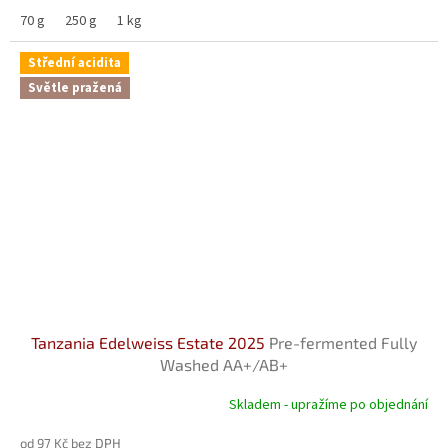
70 g
250 g
1 kg
Střední acidita
Světle pražená
Tanzania Edelweiss Estate 2025
Pre-fermented Fully
Washed AA+/AB+
Skladem - upražíme po objednání
od 97 Kč bez DPH