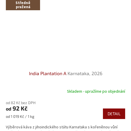
Středně
pražená
India Plantation A
Karnataka, 2026
Skladem - upražíme po objednání
od 82 Kč bez DPH
92 Kč
od
DETAIL
Měrná
od 1 019 Kč / 1 kg
cena:
Výběrová káva z jihoindického státu Karnataka s kořeněnou vůní