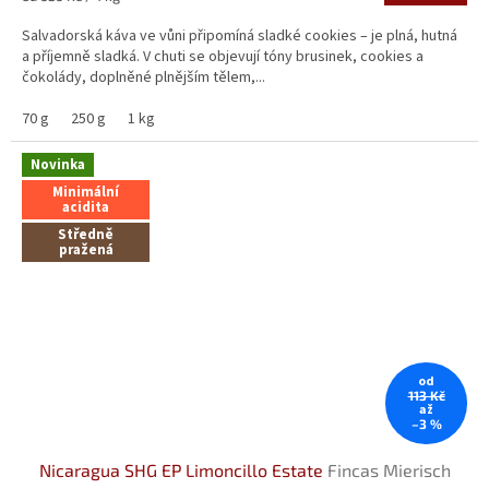
cena:
Salvadorská káva ve vůni připomíná sladké cookies – je plná, hutná
a příjemně sladká. V chuti se objevují tóny brusinek, cookies a
čokolády, doplněné plnějším tělem,...
70 g
250 g
1 kg
Novinka
Minimální
acidita
Středně
pražená
od
113 Kč
až
–3 %
Nicaragua SHG EP Limoncillo Estate
Fincas Mierisch