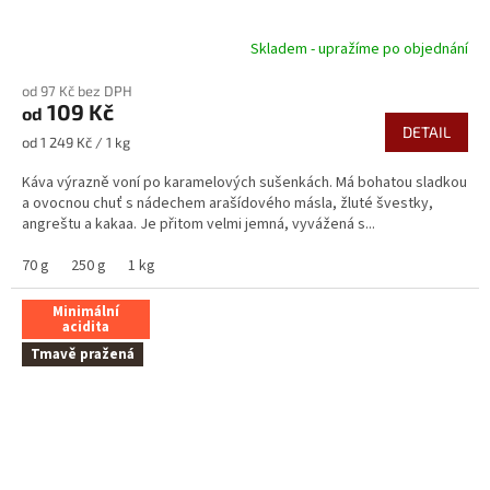
Skladem - upražíme po objednání
Průměrné
hodnocení
od 97 Kč bez DPH
produktu
109 Kč
od
je
DETAIL
5,0
Měrná
od 1 249 Kč / 1 kg
z
cena:
5
Káva výrazně voní po karamelových sušenkách. Má bohatou sladkou
hvězdiček.
a ovocnou chuť s nádechem arašídového másla, žluté švestky,
angreštu a kakaa. Je přitom velmi jemná, vyvážená s...
70 g
250 g
1 kg
Minimální
acidita
Tmavě pražená