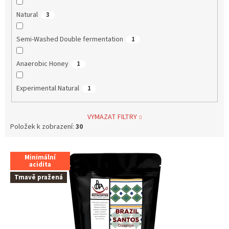
Natural
3
Semi-Washed Double fermentation
1
Anaerobic Honey
1
Experimental Natural
1
VYMAZAT FILTRY
Položek k zobrazení:
30
V
Minimální
ý
acidita
p
Tmavě pražená
i
s
p
r