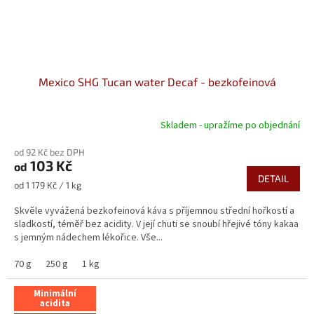
Mexico SHG Tucan water Decaf - bezkofeinová
Skladem - upražíme po objednání
Průměrné
hodnocení
od 92 Kč bez DPH
produktu
103 Kč
od
je
DETAIL
5,0
Měrná
od 1 179 Kč / 1 kg
z
cena:
5
Skvěle vyvážená bezkofeinová káva s příjemnou střední hořkostí a
hvězdiček.
sladkostí, téměř bez acidity. V její chuti se snoubí hřejivé tóny kakaa
s jemným nádechem lékořice. Vše...
70 g
250 g
1 kg
Minimální
acidita