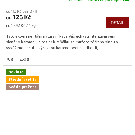
od 113 Kč bez DPH
126 Kč
od
DETAIL
Měrná
od 1 592 Kč / 1 kg
cena:
Tato experimentální naturální káva Vás uchvátí intenzivní vůní
slaného karamelu a rozinek. V šálku se můžete těšit na plnou a
vyváženou chuť s výraznou karamelovou sladkostí,...
70 g
250 g
Novinka
Střední acidita
Světle pražená