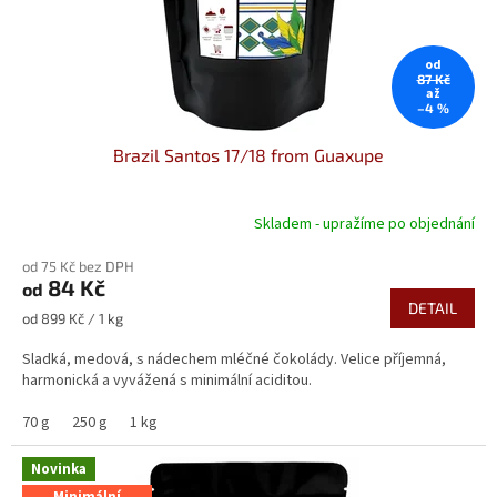
o
d
u
od
k
87 Kč
až
t
–4 %
ů
Brazil Santos 17/18 from Guaxupe
Skladem - upražíme po objednání
Průměrné
hodnocení
od 75 Kč bez DPH
produktu
84 Kč
od
je
DETAIL
5,0
Měrná
od 899 Kč / 1 kg
z
cena:
5
Sladká, medová, s nádechem mléčné čokolády. Velice příjemná,
hvězdiček.
harmonická a vyvážená s minimální aciditou.
70 g
250 g
1 kg
Novinka
Minimální