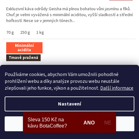
z
cena:
5
Exkluzivní káva odrůdy Geisha má plnou bohatou vůni jasmínu a fíků.
hvězdiček.
Chuť je velmi vyvážená s minimální aciditou, vyšší sladkostí a střední
hořkostí. Nese se v jemných tónech...
70 g
250 g
1 kg
Minimální
acidita
Tmavě pražená
Používáme cookies, abychom Vám umožnili pohodlné
prohlížení webu a díky analýze provozu webu neustále
zlepšovali jeho funkce, výkon a použitelnost.
Další informace
Nastavení
Sleva 150 Kč na
ANO
NE
Souhlasím
kávu BotaCoffee?
Brazil Decaf Carbonic Natural - bezkofeinová