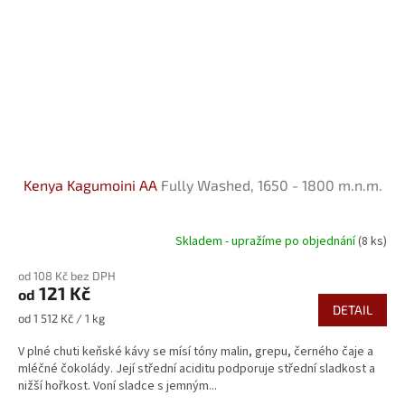
Kenya Kagumoini AA
Fully Washed, 1650 - 1800 m.n.m.
Skladem - upražíme po objednání
(8 ks)
od 108 Kč bez DPH
121 Kč
od
DETAIL
Měrná
od 1 512 Kč / 1 kg
cena:
V plné chuti keňské kávy se mísí tóny malin, grepu, černého čaje a
mléčné čokolády. Její střední aciditu podporuje střední sladkost a
nižší hořkost. Voní sladce s jemným...