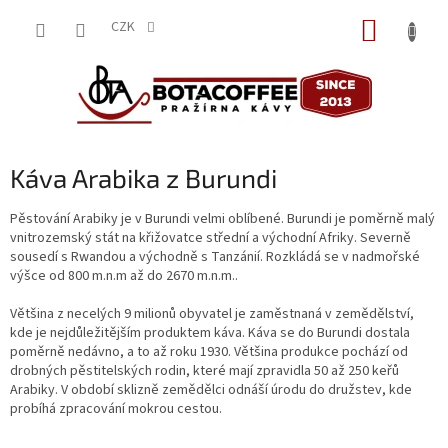
Přejít
NÁKUP
na
CZK
obsah
KOŠÍK
Káva Arabika z Burundi
Pěstování Arabiky je v Burundi velmi oblíbené. Burundi je poměrně malý
vnitrozemský stát na křižovatce střední a východní Afriky. Severně
sousedí s Rwandou a východně s Tanzánií. Rozkládá se v nadmořské
výšce od 800 m.n.m až do 2670 m.n.m..
Většina z necelých 9 milionů obyvatel je zaměstnaná v zemědělství,
kde je nejdůležitějším produktem káva. Káva se do Burundi dostala
poměrně nedávno, a to až roku 1930. Většina produkce pochází od
drobných pěstitelských rodin, které mají zpravidla 50 až 250 keřů
Arabiky. V období sklizně zemědělci odnáší úrodu do družstev, kde
probíhá zpracování mokrou cestou.