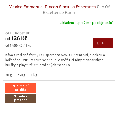
Mexico Emmanuel Rincon Finca La Esperanza
Cup Of
Excellence Farm
Skladem - upražíme po objednání
Průměrné
hodnocení
od 113 Kč bez DPH
produktu
126 Kč
od
je
DETAIL
5,0
Měrná
od 1 499 Kč / 1 kg
z
cena:
5
Káva z rodinné farmy La Esperanza okouzlí intenzivní, sladkou a
hvězdiček.
kořeněnou vůní. V chuti se snoubí osvěžující tóny mandarinky a
hrušky s plným tělem pražených mandlí a...
70 g
250 g
1 kg
Minimální
acidita
Středně
pražená