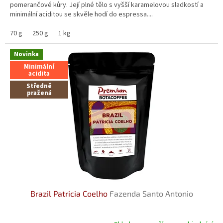
hvězdiček.
pomerančové kůry. Její plné tělo s vyšší karamelovou sladkostí a
minimální aciditou se skvěle hodí do espressa....
70 g
250 g
1 kg
Novinka
Minimální
acidita
Středně
pražená
Brazil Patricia Coelho
Fazenda Santo Antonio