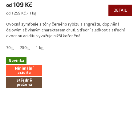
109 Kč
od
DETAIL
Měrná
od 1 259 Kč / 1 kg
cena:
Ovocná symfonie s tóny černého rybízu a angreštu, doplněná
čajovým až vinným charakterem chuti. Střední sladkost a střední
ovocnou aciditu vyvažuje nižší kořeněná...
70 g
250 g
1 kg
Novinka
Minimální
acidita
Středně
pražená