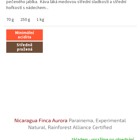
pečeného jablka. Káva láká medovou střední sladkostí a střední
hořkostí s nádechem...
70 g
250 g
1 kg
Minimální
acidita
Středně
pražená
Nicaragua Finca Aurora
Parainema, Experimental
Natural, Rainforest Alliance Certified
Skladem - upražíme po objednání