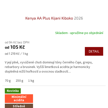
Kenya AA Plus Kijani Kiboko
2026
Skladem - upražíme po objednání
Průměrné
hodnocení
od 94 Kč bez DPH
produktu
105 Kč
od
je
DETAIL
5,0
Měrná
od 1 219 Kč / 1 kg
z
cena:
5
V její plné, vyvážené chuti dominují tóny černého čaje, grepu,
hvězdiček.
rebarbory a brusinek. Vyšší limetková acidita je harmonicky
doplněná nižší hořkostí a ovocnou sladkostí....
70 g
250 g
1 kg
Novinka
Minimální
acidita
Středně