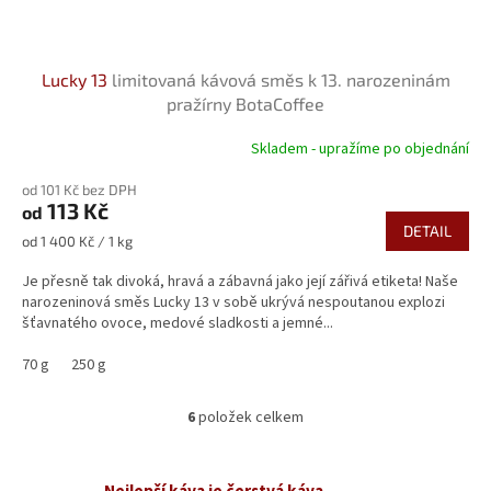
Lucky 13
limitovaná kávová směs k 13. narozeninám
pražírny BotaCoffee
Skladem - upražíme po objednání
Průměrné
hodnocení
od 101 Kč bez DPH
produktu
113 Kč
od
je
DETAIL
5,0
Měrná
od 1 400 Kč / 1 kg
z
cena:
5
Je přesně tak divoká, hravá a zábavná jako její zářivá etiketa! Naše
hvězdiček.
narozeninová směs Lucky 13 v sobě ukrývá nespoutanou explozi
šťavnatého ovoce, medové sladkosti a jemné...
70 g
250 g
6
položek celkem
O
v
l
á
Nejlepší káva je čerstvá káva