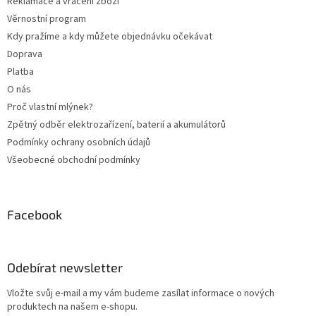
Reklamace a vrácení zboží
í
Věrnostní program
Kdy pražíme a kdy můžete objednávku očekávat
Doprava
Platba
O nás
Proč vlastní mlýnek?
Zpětný odběr elektrozařízení, baterií a akumulátorů
Podmínky ochrany osobních údajů
Všeobecné obchodní podmínky
Facebook
Odebírat newsletter
Vložte svůj e-mail a my vám budeme zasílat informace o nových
produktech na našem e-shopu.