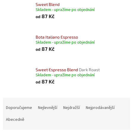
Sweet Blend
Skladem - upražíme po objednání
87 Kč
od
Bota Italiano Espresso
Skladem - upražíme po objednání
87 Kč
od
Sweet Espresso Blend
Dark Roast
Skladem - upražíme po objednání
87 Kč
od
Ř
a
Doporučujeme
Nejlevnější
Nejdražší
Nejprodávanější
z
e
Abecedně
n