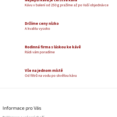
d
Kávu v balení od 250 g pražíme až po Vaší objednávce
a
c
í
Držíme ceny nízko
p
A kvalitu vysoko
r
v
k
y
Rodinná firma s láskou ke kávě
v
Rádi vám poradíme
ý
p
i
s
Vše na jednom místě
u
Od filtrů na vodu po skvělou kávu
Z
á
p
a
Informace pro Vás
t