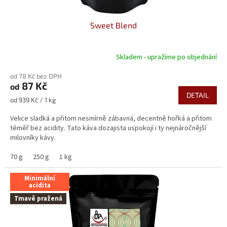
Sweet Blend
Skladem - upražíme po objednání
Průměrné
hodnocení
od 78 Kč bez DPH
produktu
87 Kč
od
je
DETAIL
5,0
Měrná
od 939 Kč / 1 kg
z
cena:
5
Velice sladká a přitom nesmírně zábavná, decentně hořká a přitom
hvězdiček.
téměř bez acidity. Tato káva dozajista uspokojí i ty nejnáročnější
milovníky kávy.
70 g
250 g
1 kg
Minimální
acidita
Tmavě pražená