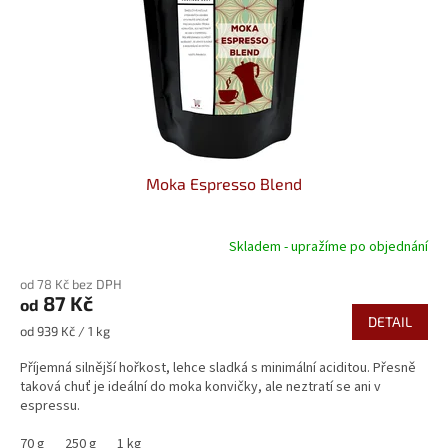
Moka Espresso Blend
Skladem - upražíme po objednání
Průměrné
hodnocení
od 78 Kč bez DPH
produktu
87 Kč
od
je
DETAIL
5,0
Měrná
od 939 Kč / 1 kg
z
cena:
5
Příjemná silnější hořkost, lehce sladká s minimální aciditou. Přesně
hvězdiček.
taková chuť je ideální do moka konvičky, ale neztratí se ani v
espressu.
70 g
250 g
1 kg