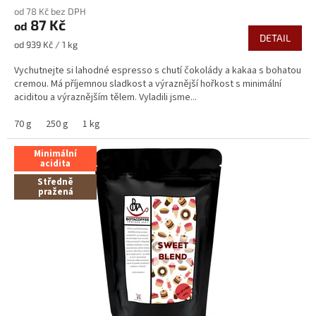
hodnocení
od 78 Kč bez DPH
produktu
87 Kč
od
je
DETAIL
5,0
Měrná
od 939 Kč / 1 kg
z
cena:
5
Vychutnejte si lahodné espresso s chutí čokolády a kakaa s bohatou
hvězdiček.
cremou. Má příjemnou sladkost a výraznější hořkost s minimální
aciditou a výraznějším tělem. Vyladili jsme...
70 g
250 g
1 kg
Minimální
acidita
Středně
pražená