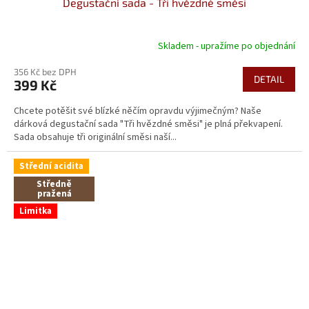
Degustační sada - Tři hvězdné směsi
Skladem - upražíme po objednání
356 Kč bez DPH
DETAIL
399 Kč
Chcete potěšit své blízké něčím opravdu výjimečným? Naše
dárková degustační sada "Tři hvězdné směsi" je plná překvapení.
Sada obsahuje tři originální směsi naší...
Střední acidita
Středně
pražená
Limitka