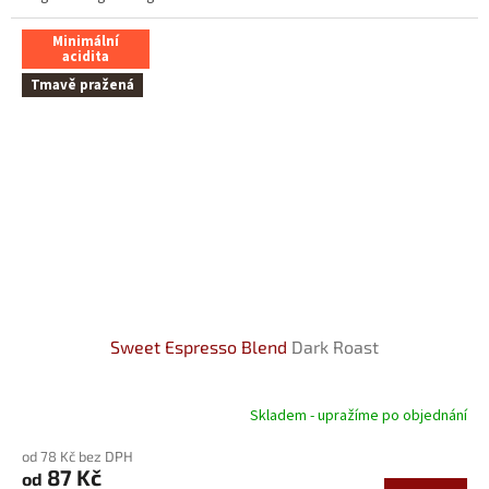
Minimální
acidita
Tmavě pražená
Sweet Espresso Blend
Dark Roast
Skladem - upražíme po objednání
od 78 Kč bez DPH
87 Kč
od