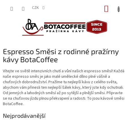
Přejít
NÁKUP
na
CZK
obsah
KOŠÍK
Espresso Směsi z rodinné pražírny
kávy BotaCoffee
Vítejte ve světě intenzivních chutí a vůní našich espresso směsí! Každá
naše espresso směs je jako malé umělecké dílno plné vášně a
chuťových dobrodružství. Pražíme tu nejlepší kávu z celého světa,
abychom vám přinesli ten nejlepší šálek kávy, který jste kdy ochutnali.
Od jemných a lahodných směsí až po sytější a plnější směsi. Připravte
se na chuťovou jízdu plnou překvapení a radosti. To jsou kávové směsi
BotaCoffee.
Nejprodávanější