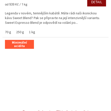
DETAIL
Měrná
od 939 Kč / 1 kg
cena:
Legenda v novém, temnějším kabátě. Máte rádi naši ikonickou
kávu Sweet Blend? Pak se připravte na její intenzivnější variantu.
Sweet Espresso Blend je odpovědí na volání po...
70 g
250 g
1 kg
Minimální
acidita