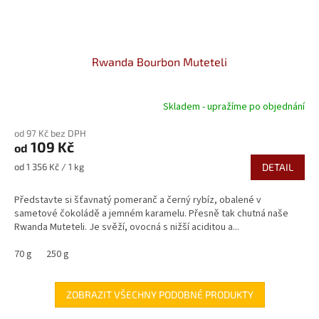
Rwanda Bourbon Muteteli
Skladem - upražíme po objednání
od 97 Kč bez DPH
109 Kč
od
Měrná
od 1 356 Kč / 1 kg
DETAIL
cena:
Představte si šťavnatý pomeranč a černý rybíz, obalené v
sametové čokoládě a jemném karamelu. Přesně tak chutná naše
Rwanda Muteteli. Je svěží, ovocná s nižší aciditou a...
70 g
250 g
ZOBRAZIT VŠECHNY PODOBNÉ PRODUKTY