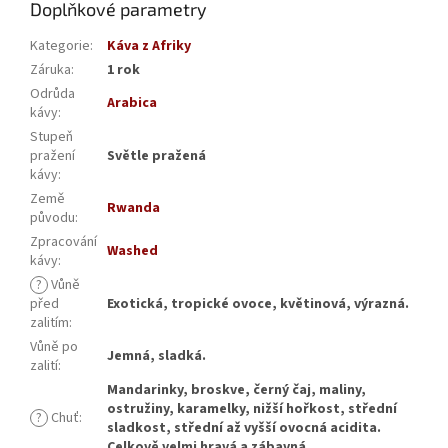
Doplňkové parametry
Kategorie
:
Káva z Afriky
Záruka
:
1 rok
Odrůda
Arabica
kávy
:
Stupeň
pražení
Světle pražená
kávy
:
Země
Rwanda
původu
:
Zpracování
Washed
kávy
:
?
Vůně
před
Exotická, tropické ovoce, květinová, výrazná.
zalitím
:
Vůně po
Jemná, sladká.
zalití
:
Mandarinky, broskve, černý čaj, maliny,
ostružiny, karamelky, nižší hořkost, střední
?
Chuť
:
sladkost, střední až vyšší ovocná acidita.
Celkově velmi hravá a zábavná.