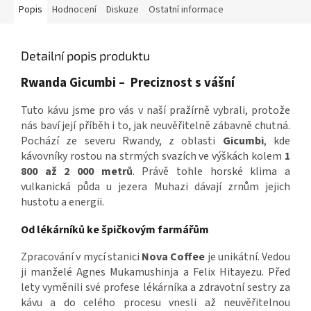
Popis
Hodnocení
Diskuze
Ostatní informace
Detailní popis produktu
Rwanda Gicumbi – Preciznost s vášní
Tuto kávu jsme pro vás v naší pražírně vybrali, protože
nás baví její příběh i to, jak neuvěřitelně zábavně chutná.
Pochází ze severu Rwandy, z oblasti
Gicumbi
, kde
kávovníky rostou na strmých svazích ve výškách kolem
1
800 až 2 000 metrů
.
Právě tohle horské klima a
vulkanická půda u jezera Muhazi dávají zrnům jejich
hustotu a energii.
Od lékárníků ke špičkovým farmářům
Zpracování v mycí stanici
Nova Coffee
je unikátní. Vedou
ji manželé Agnes Mukamushinja a Felix Hitayezu. Před
lety vyměnili své profese lékárníka a zdravotní sestry za
kávu a do celého procesu vnesli až neuvěřitelnou