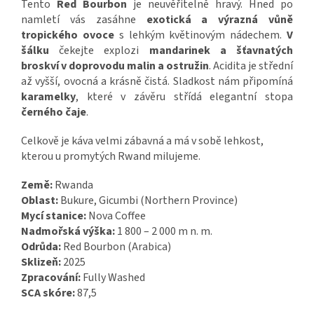
Tento
Red Bourbon
je neuvěřitelně hravý. Hned po
namletí vás zasáhne
exotická a výrazná vůně
tropického ovoce
s lehkým květinovým nádechem.
V
šálku
čekejte explozi
mandarinek a šťavnatých
broskví v doprovodu malin a ostružin
.
Acidita je střední
až vyšší, ovocná a krásně čistá.
Sladkost nám připomíná
karamelky
, které v závěru střídá elegantní stopa
černého čaje
.
Celkově je káva velmi zábavná a má v sobě lehkost,
kterou u promytých Rwand milujeme.
Země:
Rwanda
Oblast:
Bukure, Gicumbi (Northern Province)
Mycí stanice:
Nova Coffee
Nadmořská výška:
1 800 – 2 000 m n. m.
Odrůda:
Red Bourbon (Arabica)
Sklizeň:
2025
Zpracování:
Fully Washed
SCA skóre:
87,5