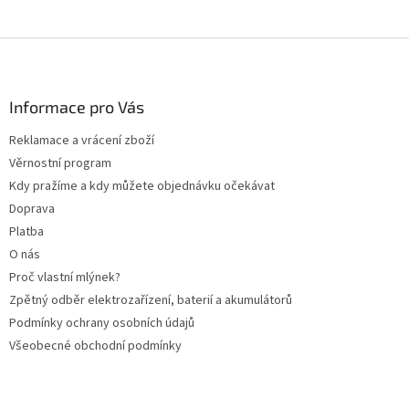
Z
á
p
a
Informace pro Vás
t
Reklamace a vrácení zboží
í
Věrnostní program
Kdy pražíme a kdy můžete objednávku očekávat
Doprava
Platba
O nás
Proč vlastní mlýnek?
Zpětný odběr elektrozařízení, baterií a akumulátorů
Podmínky ochrany osobních údajů
Všeobecné obchodní podmínky