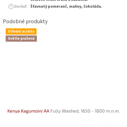
?
Dochuť
:
Šťavnatý pomeranč, maliny, čokoláda.
Střední acidita
Světle pražená
Kenya Kagumoini AA
Fully Washed, 1650 - 1800 m.n.m.