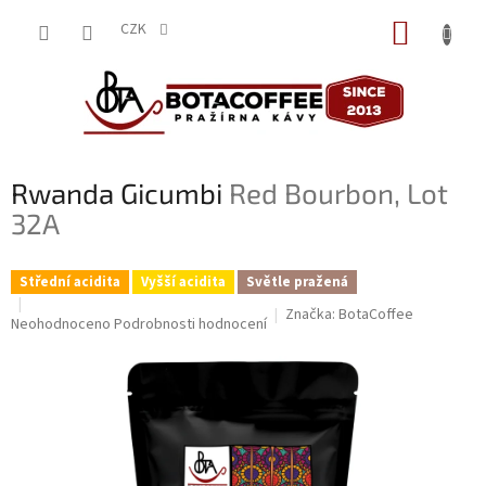
Přejít
NÁKUP
na
CZK
obsah
KOŠÍK
Rwanda Gicumbi
Red Bourbon, Lot
32A
Střední acidita
Vyšší acidita
Světle pražená
Značka:
BotaCoffee
Průměrné
Neohodnoceno
Podrobnosti hodnocení
hodnocení
produktu
je
0,0
z
5
hvězdiček.