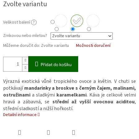
Zvolte variantu
Velikost balení
?
Zrnkovou nebo mletou?
Můžeme doručit do:
Zvolte variantu
Možnosti doručení
Přidat do košíku
Výrazná exotická vůně tropického ovoce a květin. V chuti se
potkávají
mandarinky a broskve s černým čajem, malinami,
ostružinami
a sladkými
karamelkami
. Káva je celkově velmi
hravá a zábavná, se
střední až vyšší ovocnou aciditou
,
střední sladkostí a nižší hořkostí.
Detailní informace