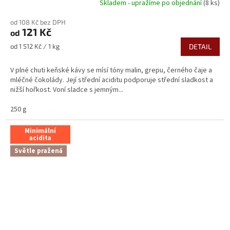
Skladem - upražíme po objednání
(8 ks)
od 108 Kč bez DPH
121 Kč
od
Měrná
od 1 512 Kč / 1 kg
DETAIL
cena:
V plné chuti keňské kávy se mísí tóny malin, grepu, černého čaje a
mléčné čokolády. Její střední aciditu podporuje střední sladkost a
nižší hořkost. Voní sladce s jemným...
250 g
Minimální
acidita
Světle pražená