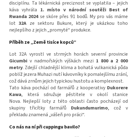
disciplínu.
Ta lékárnická preciznost se vyplatila – jejich
káva vyhrála
1. místo v národní soutěži Best of
Rwanda 2024
se skóre přes 91 bodů. My pro vás máme
lot
32A
ze sektoru Bukure, který je ukázkou toho
nejlepšího z jejich „promyté“ produkce.
Příběh ze „Země tisíce kopců“
Lot 32A vyrostl ve strmých horách severní provincie
Gicumbi
v nadmořských výškách mezi
1 800 a 2 000
metry
.
Zdejší chladnější klima a bohatá vulkanická půda
poblíž jezera Muhazi nutí kávovníky k pomalejšímu zrání,
což dává zrnům jejich typickou hustotu a komplexnost.
Tato káva pochází od farmářů z kooperativy
Dukorere
Kawa
, která sdružuje pěstitele v okolí stanice
Nova. Nejlepší loty z této oblasti často pocházejí od
skupiny třicítky farmářů
Dukundumurimo
, což v
překladu znamená „vášeň pro práci“.
Co nás na ní při cuppingu bavilo?