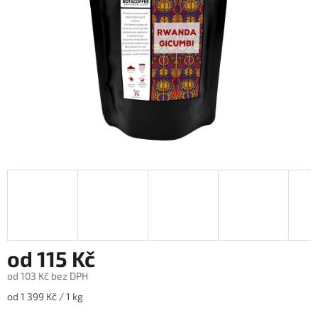
od
115 Kč
od
103 Kč
bez DPH
Měrná
od 1 399 Kč / 1 kg
cena: