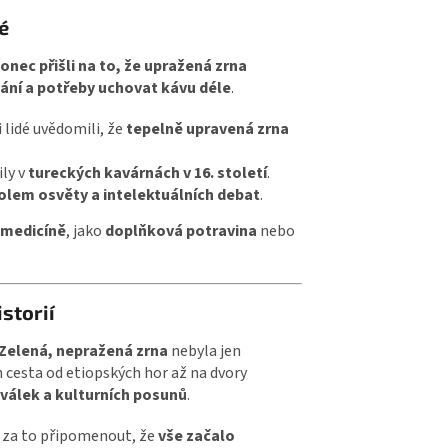
é
onec přišli na to, že upražená zrna
ní a potřeby uchovat kávu déle
.
 lidé uvědomili, že
tepelně upravená zrna
ly v
tureckých kavárnách
v
16. století
.
lem osvěty a intelektuálních debat
.
 medicíně
, jako
doplňková potravina
nebo
storií
Zelená, nepražená zrna
nebyla jen
ch cesta od etiopských hor až na dvory
válek a kulturních posunů
.
jí za to připomenout, že
vše začalo