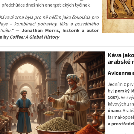
 předchůdce dnešních energetických tyčinek.
Kávová zrna byla pro ně něčím jako čokoláda pro
aye – kombinací potraviny, léku a posvátného
ituálu.“
—
Jonathan Morris, historik a autor
nihy
Coffee: A Global History
Káva jako
arabské 
Avicenna a
Jedním z prvn
byl
perský lé
1037)
. Ve sv
kávových zrn
únavu
. Arab
farmakopoeie
a prostředek