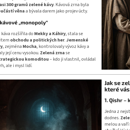
asi 300 gramů zelené kávy
. Kávová zrna byla
učástí věna
a bývala darem jako projev úcty.
 kávové „monopoly“
 káva rozšířila do
Mekky a Káhiry
, stala se
ětem
obchodu a politických her
.
Jemenské
vy
, zejména
Mocha
, kontrolovaly vývoz kávy a
ly její cenu vysokou.
Zelená zrna
se
trategickou komoditou
– kdo ji vlastnil, ovládal
h, ale i mysl lidí.
Jak se ze
které vás
1. Qishr –
Jedna z nejs
dodnes.
Zele
melou a vaří