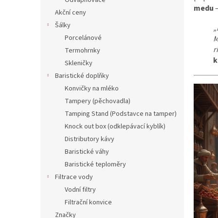
Odvápňovače
medu
–
Akční ceny
Šálky
„
Porcelánové
M
r
Termohrnky
k
Skleničky
Baristické doplňky
Konvičky na mléko
Tampery (pěchovadla)
Tamping Stand (Podstavce na tamper)
Knock out box (odklepávací kyblík)
Distributory kávy
Baristické váhy
Baristické teploměry
Filtrace vody
Vodní filtry
Filtrační konvice
Značky