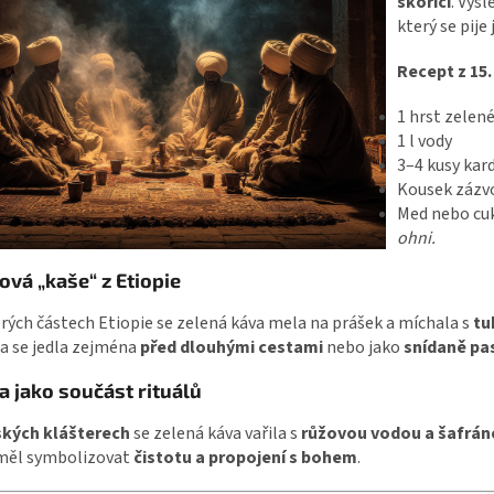
skořicí
. Výs
který se pije 
Recept z 15.
1 hrst zelen
1 l vody
3–4 kusy ka
Kousek zázv
Med nebo cuk
ohni.
ová „kaše“ z Etiopie
rých částech Etiopie se zelená káva mela na prášek a míchala s
tu
Ta se jedla zejména
před dlouhými cestami
nebo jako
snídaně pa
a jako součást rituálů
ských klášterech
se zelená káva vařila s
růžovou vodou a šafrá
měl symbolizovat
čistotu a propojení s bohem
.