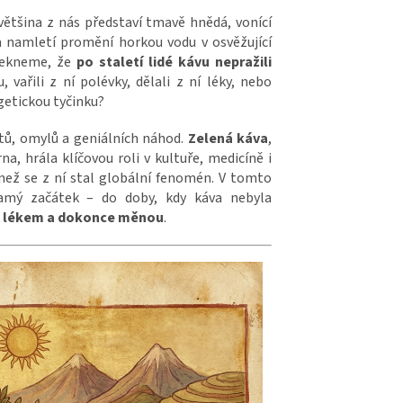
většina z nás představí tmavě hnědá, vonící
a namletí promění horkou vodu v osvěžující
řekneme, že
po staletí lidé kávu nepražili
u, vařili z ní polévky, dělali z ní léky, nebo
getickou tyčinku?
atů, omylů a geniálních náhod.
Zelená káva
,
na, hrála klíčovou roli v kultuře, medicíně i
ež se z ní stal globální fenomén. V tomto
amý začátek – do doby, kdy káva nebyla
, lékem a dokonce měnou
.