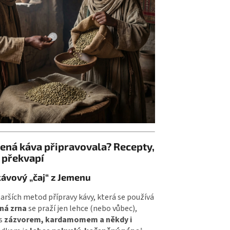
lená káva připravovala? Recepty,
 překvapí
 kávový „čaj“ z Jemenu
tarších metod přípravy kávy, která se používá
ná zrna
se praží jen lehce (nebo vůbec),
 s
zázvorem, kardamomem a někdy i