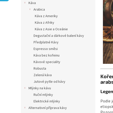
n
Káva
e
Arabica
l
Káva z Ameriky
Káva z Afriky
Káva z Asie a Oceánie
Degustační a dárkové balení kávy
Předplatné Kávy
Espresso směsi
Káva bez kofeinu
Kávové speciality
Robusta
Zelená káva
Kořen
arabs
Jutové pytle od kávy
Mlýnky na kávu
Legen
Ruční mlýnky
Podle j
Elektrické mlýnky
etiop
Alternativní příprava kávy
Pozorov