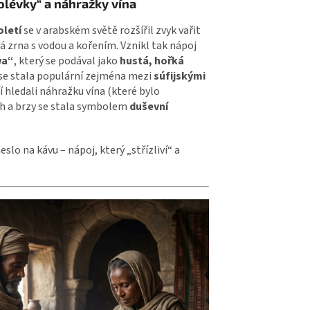
olévky“ a náhražky vína
oletí
se v arabském světě rozšířil zvyk vařit
á zrna s vodou a kořením. Vznikl tak nápoj
wa“
, který se podával jako
hustá, hořká
 se stala populární zejména mezi
súfijskými
ří hledali náhražku vína (které bylo
h a brzy se stala symbolem
duševní
neslo na kávu – nápoj, který „střízliví“ a