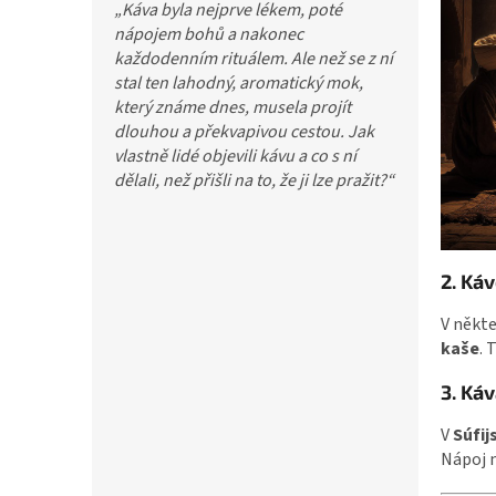
„Káva byla nejprve lékem, poté
nápojem bohů a nakonec
každodenním rituálem. Ale než se z ní
stal ten lahodný, aromatický mok,
který známe dnes, musela projít
dlouhou a překvapivou cestou. Jak
vlastně lidé objevili kávu a co s ní
dělali, než přišli na to, že ji lze pražit?“
2. Káv
V někte
kaše
. 
3. Káv
V
Súfij
Nápoj 