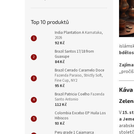
Top 10 produktů
India Plantation A
Karnataka,
2026
92 Kč
isláms
Brazil Santos 17/18 from
bdělos
Guaxupe
84 Kč
Zajíma
Brazil Cerrado Caramelo Doce
„pročiš
Fazenda Paraiso, Strictly Soft,
Fine Cup, NY2
95 Kč
Káva
Brazil Patricia Coelho
Fazenda
Santo Antonio
Zelen
112 Kč
V
15. s
Colombia Excelso EP Huila Los
Hibiscos
a Jem
93 Kč
arabsk
století
Peru grade 1 Cajamarca