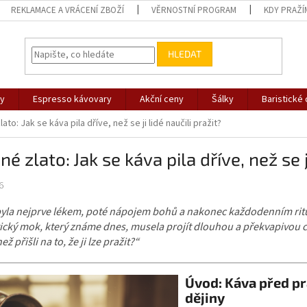
REKLAMACE A VRÁCENÍ ZBOŽÍ
VĚRNOSTNÍ PROGRAM
KDY PRAŽÍ
HLEDAT
vy
Espresso kávovary
Akční ceny
Šálky
Baristické
ato: Jak se káva pila dříve, než se ji lidé naučili pražit?
né zlato: Jak se káva pila dříve, než se j
6
yla nejprve lékem, poté nápojem bohů a nakonec každodenním rituál
cký mok, který známe dnes, musela projít dlouhou a překvapivou cest
než přišli na to, že ji lze pražit?“
Úvod: Káva před pr
dějiny