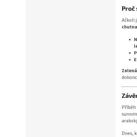
Proč 
Ačkoli 
chutna
N
l
P
E
Zelená
dokonc
Závěr
Příběh 
surovin
arabský
Dnes, k