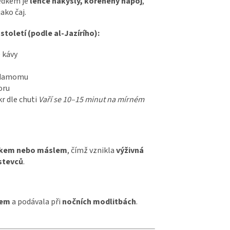
ledkem je
lehce nakyslý, kořeněný nápoj
,
jako čaj.
 století (podle al-Jazírího):
é kávy
rdamomu
oru
r dle chuti
Vaří se 10–15 minut na mírném
kem nebo máslem
, čímž vznikla
výživná
stevců
.
nem
a podávala při
nočních modlitbách
.