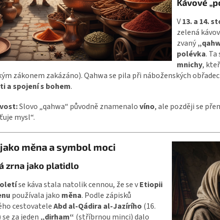
Kávové „p
V
13. a 14. st
zelená kávov
zvaný
„qah
polévka
. Ta
mnichy
, kte
kým zákonem zakázáno). Qahwa se pila při náboženských obřadec
ti a spojení s bohem
.
vost:
Slovo „qahwa“ původně znamenalo
víno
, ale později se pře
ťuje mysl“.
 jako měna a symbol moci
á zrna jako platidlo
toletí
se káva stala natolik cennou, že se v
Etiopii
enu
používala jako
měna
. Podle zápisků
ého cestovatele
Abd al-Qádira al-Jazírího
(16.
) se za jeden
„dirham“
(stříbrnou minci) dalo