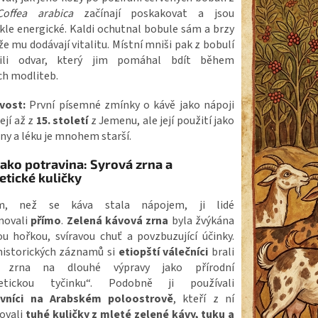
Coffea arabica
začínají poskakovat a jsou
kle energické. Kaldi ochutnal bobule sám a brzy
, že mu dodávají vitalitu. Místní mniši pak z bobulí
vili odvar, který jim pomáhal bdít během
ch modliteb.
vost:
První písemné zmínky o kávě jako nápoji
ejí až z
15. století
z Jemenu, ale její použití jako
ny a léku je mnohem starší.
jako potravina: Syrová zrna a
etické kuličky
ím, než se káva stala nápojem, ji lidé
movali
přímo
.
Zelená kávová zrna
byla žvýkána
ou hořkou, svíravou chuť a povzbuzující účinky.
historických záznamů si
etiopští válečníci
brali
á zrna na dlouhé výpravy jako přírodní
getickou tyčinku“. Podobně ji používali
vníci na Arabském poloostrově
, kteří z ní
vovali
tuhé kuličky z mleté zelené kávy, tuku a