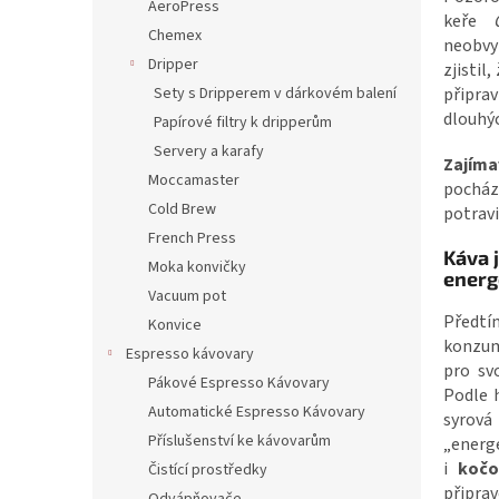
AeroPress
keře
Chemex
neobvy
Dripper
zjistil
připra
Sety s Dripperem v dárkovém balení
dlouhý
Papírové filtry k dripperům
Servery a karafy
Zajíma
Moccamaster
pocház
Cold Brew
potravi
French Press
Káva 
Moka konvičky
energ
Vacuum pot
Předt
Konvice
konzu
Espresso kávovary
pro sv
Pákové Espresso Kávovary
Podle 
Automatické Espresso Kávovary
syrov
Příslušenství ke kávovarům
„ener
i
kočo
Čistící prostředky
připra