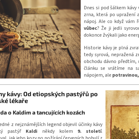
Dnes si pod šálkem kávy 
zrna, která po upražení 
nápoj. Ale co když vám 
vůbec
? Že ji jedli syrovo
dokonce žvýkali jako ener
Historie kávy je plná zvr
tedy syrová, nepražená zr
obchodu dávno předtím, n
článku se vrátíme na s
nápojem, ale
potravinou
y kávy: Od etiopských pastýřů po
ké lékaře
da o Kaldim a tancujících kozách
edné z nejznámějších legend objevil účinky kávy
ský pastýř
Kaldi
někdy kolem
9. století
.
al, jak jeho kozy po požírání červených bobulí z