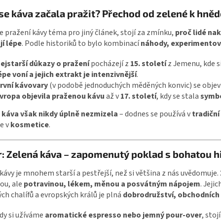
se káva začala pražit? Přechod od zelené k hněd
je pražení kávy téma pro jiný článek, stojí za zmínku,
proč lidé nak
jí lépe
. Podle historiků to bylo kombinací
náhody, experimentová
ejstarší důkazy o pražení
pocházejí z
15. století
z Jemenu, kde si
épe voní a jejich extrakt je intenzivnější
.
rvní kávovary
(v podobě jednoduchých měděných konvic) se objevi
vropa objevila praženou kávu
až v
17. století
, kdy se stala
symbo
 káva však nikdy úplně nezmizela
– dodnes se používá v
tradiční
e v
kosmetice
.
: Zelená káva – zapomenutý poklad s bohatou hi
kávy je mnohem starší a pestřejší, než si většina z nás uvědomuje.
ou, ale
potravinou, lékem, měnou a posvátným nápojem
. Jeji
ch chalífů a evropských králů je plná
dobrodružství, obchodních 
dy si užíváme
aromatické espresso nebo jemný pour-over
, sto