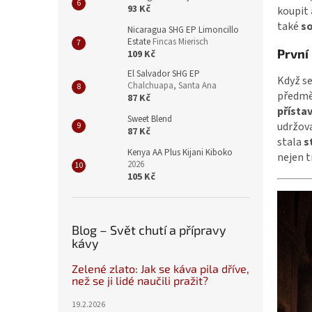
93 Kč
koupit
také
so
Nicaragua SHG EP Limoncillo
Estate
Fincas Mierisch
První
109 Kč
El Salvador SHG EP
Když se
Chalchuapa, Santa Ana
předm
87 Kč
přísta
Sweet Blend
udržova
87 Kč
stala
s
Kenya AA Plus Kijani Kiboko
nejen tr
2026
105 Kč
Blog – Svět chutí a přípravy
kávy
Zelené zlato: Jak se káva pila dříve,
než se ji lidé naučili pražit?
19.2.2026