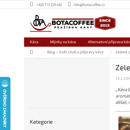
Přejít
+420 773 229 042
info@botacoffee.cz
na
obsah
Káva
Mlýnky na kávu
Alternativní příprava ká
Domů
Blog – Svět chutí a přípravy kávy
Zelené zl
P
Zele
o
s
19.2.202
t
r
„Káva b
a
aromati
n
dělali, 
n
í
Přeskočit
p
Kategorie
kategorie
a