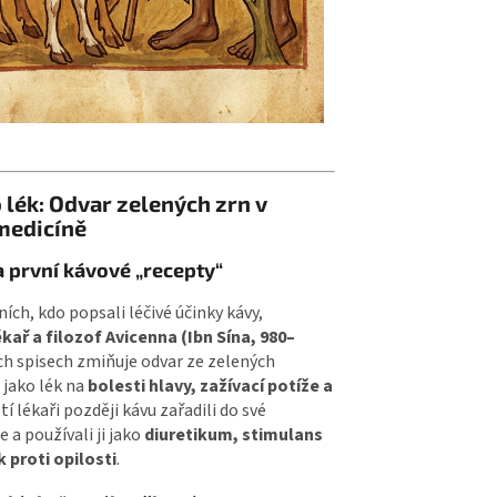
 lék: Odvar zelených zrn v
medicíně
 první kávové „recepty“
ích, kdo popsali léčivé účinky kávy,
kař a filozof Avicenna (Ibn Sína, 980–
ých spisech zmiňuje odvar ze zelených
 jako lék na
bolesti hlavy, zažívací potíže a
ští lékaři později kávu zařadili do své
 a používali ji jako
diuretikum, stimulans
 proti opilosti
.