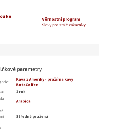
kou ke
Věrnostní program
Slevy pro stálé zákazníky
lňkové parametry
Káva z Ameriky - pražírna kávy
gorie
:
BotaCoffee
ka
:
1 rok
da
Arabica
:
eň
ení
Středně pražená
: