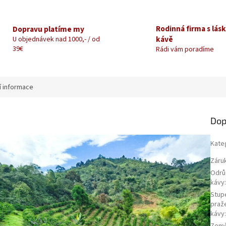
Rodinná firma s lás
Dopravu platíme my
kávě
U objednávek nad 1000,- / od
39€
Rádi vám poradíme
í informace
Dop
Kate
Záru
Odrů
kávy
Stup
praž
kávy