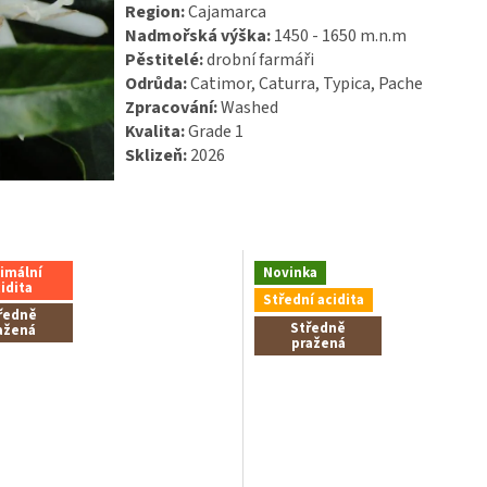
Region:
Cajamarca
Nadmořská výška:
1450 - 1650 m.n.m
Pěstitelé:
drobní farmáři
Odrůda:
Catimor, Caturra, Typica, Pache
Zpracování:
Washed
Kvalita:
Grade 1
Sklizeň:
2026
imální
Novinka
idita
Střední acidita
ředně
Středně
ažená
pražená