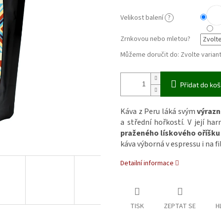
Velikost balení
?
Zrnkovou nebo mletou?
Můžeme doručit do:
Zvolte varian
Přidat do koš
Káva z Peru láká svým
výrazn
a střední hořkostí. V její ha
praženého lískového oříšku
káva výborná v espressu i na fi
Detailní informace
TISK
ZEPTAT SE
H