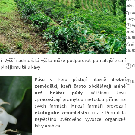
Zem
půvo
Zpra
kávy
?
V
před
zalit
Vůně
zalití
utí. Vyšší nadmořská výška může podporovat pomalejší zrání
?
C
 plnějšímu tělu kávy.
Kávu v Peru pěstují hlavně
drobní
?
D
zemědělci, kteří často obdělávají méně
než hektar půdy
. Většinou kávu
zpracovávají promytou metodou přímo na
svých farmách. Mnozí farmáři provozují
ekologické zemědělství
, což z Peru dělá
největšího světového vývozce organické
kávy Arabica.