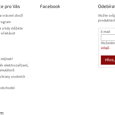
e pro Vás
Facebook
Odebíra
 vrácení zboží
Vložte svů
produktech
program
e a kdy můžete
E-mail
 očekávat
Vložením
údajů.
í mlýnek?
PŘIHL
r elektrozařízení,
kumulátorů
chrany osobních
 obchodní
am