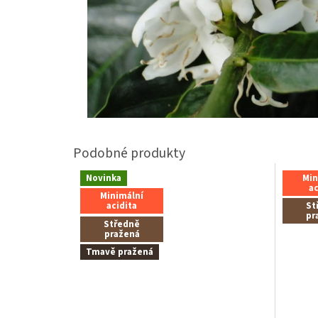
Novinka
Min
ac
Minimální
acidita
St
pr
Středně
pražená
Tmavě pražená