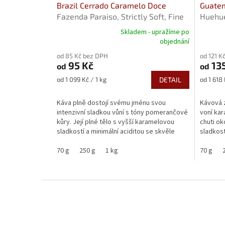
Brazil Cerrado Caramelo Doce
Guatem
Fazenda Paraiso, Strictly Soft, Fine
Huehue
Cup, NY2
washe
Skladem - upražíme po
Průměrné
Průměr
objednání
hodnocení
hodnoce
od 85 Kč bez DPH
od 121 K
produktu
produkt
95 Kč
135
od
od
je
je
5,0
5,0
Měrná
Měrná
od 1 099 Kč / 1 kg
DETAIL
od 1 618 
z
z
cena:
cena:
5
5
Káva plně dostojí svému jménu svou
Kávová z
hvězdiček.
hvězdič
intenzivní sladkou vůní s tóny pomerančové
voní kar
kůry. Její plné tělo s vyšší karamelovou
chuti ok
sladkostí a minimální aciditou se skvěle
sladkost
hodí do espressa....
čokoláda
70 g
250 g
1 kg
70 g
Z
á
p
a