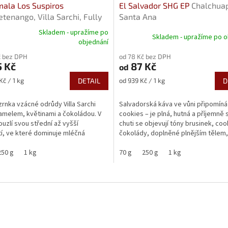
ala Los Suspiros
El Salvador SHG EP
Chalchua
tenango, Villa Sarchi, Fully
Santa Ana
d
Skladem - upražíme po
Skladem - upražíme po o
né
objednání
ní
č bez DPH
od 78 Kč bez DPH
u
 Kč
87 Kč
od
Měrná
Kč / 1 kg
DETAIL
od 939 Kč / 1 kg
D
cena:
rnka vzácné odrůdy Villa Sarchi
Salvadorská káva ve vůni připomíná
ek.
amelem, květinami a čokoládou. V
cookies – je plná, hutná a příjemně 
ouzlí svou střední až vyšší
chuti se objevují tóny brusinek, coo
í, ve které dominuje mléčná
čokolády, doplněné plnějším tělem,.
...
250 g
1 kg
70 g
250 g
1 kg