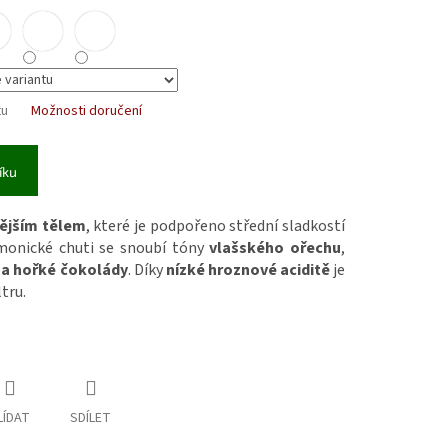
tu
Možnosti doručení
íku
ějším tělem
, které je podpořeno střední sladkostí
rmonické chuti se snoubí tóny
vlašského ořechu
,
 a hořké čokolády
. Díky
nízké hroznové aciditě
je
ltru.
LÍDAT
SDÍLET