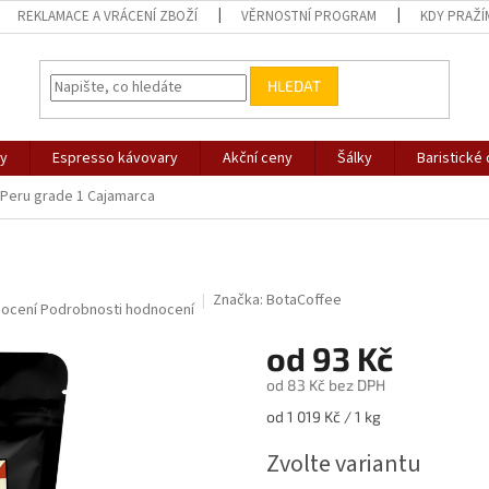
REKLAMACE A VRÁCENÍ ZBOŽÍ
VĚRNOSTNÍ PROGRAM
KDY PRAŽÍ
HLEDAT
vy
Espresso kávovary
Akční ceny
Šálky
Baristické
Peru grade 1 Cajamarca
Značka:
BotaCoffee
rné
nocení
Podrobnosti hodnocení
cení
od
93 Kč
ktu
od
83 Kč
bez DPH
Měrná
od 1 019 Kč / 1 kg
cena:
ček.
Zvolte variantu