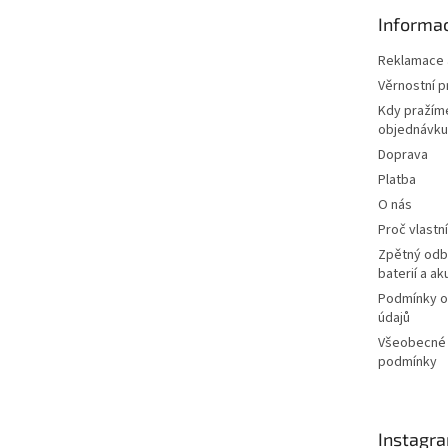
t
Informac
í
Reklamace a
Věrnostní 
Kdy pražím
objednávku
Doprava
Platba
O nás
Proč vlastn
Zpětný odbě
baterií a a
Podmínky o
údajů
Všeobecné
podmínky
Instagr