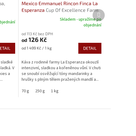
pa,
Mexico Emmanuel Rincon Finca La
Esperanza
Cup Of Excellence Farm
Další
produkt
Skladem - upražíme po
bjednání
Průměrné
objednání
hodnocení
od 113 Kč bez DPH
produktu
126 Kč
od
je
5,0
Měrná
ETAIL
od 1 499 Kč / 1 kg
DETAIL
z
cena:
5
 sladké
Káva z rodinné farmy La Esperanza okouzlí
hvězdiček.
sladká. V
intenzivní, sladkou a kořeněnou vůní. V chuti
kies a
se snoubí osvěžující tóny mandarinky a
..
hrušky s plným tělem pražených mandlí a...
70 g
250 g
1 kg