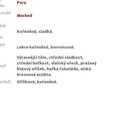
ě
Peru
du
:
cování
Washed
:
ůně
Kořeněná, sladká.
ím
:
 po
Lehce kořeněná, borovicová.
:
Výraznější tělo, střední sladkost,
střední hořkost, vlašský ořech, pražený
huť
:
lískový oříšek, hořká čokoláda, nízká
hroznová acidita.
ochuť
:
Oříšková, kořeněná.