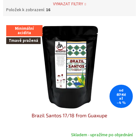
VYMAZAT FILTRY
Položek k zobrazení:
16
V
Minimální
ý
acidita
p
Tmavě pražená
i
s
p
r
o
d
u
od
k
87 Kč
až
t
–4 %
ů
Brazil Santos 17/18 from Guaxupe
Skladem - upražíme po objednání
Průměrné