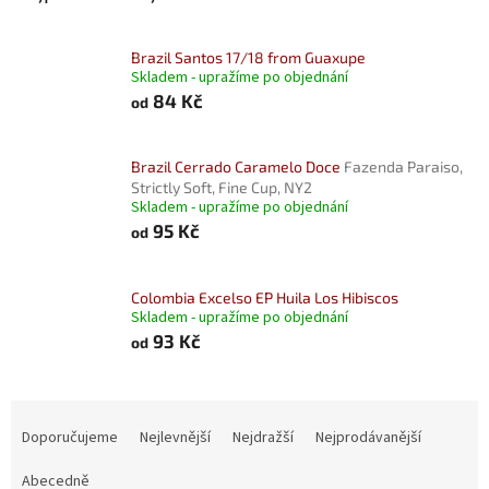
Brazil Santos 17/18 from Guaxupe
Skladem - upražíme po objednání
84 Kč
od
Brazil Cerrado Caramelo Doce
Fazenda Paraiso,
Strictly Soft, Fine Cup, NY2
Skladem - upražíme po objednání
95 Kč
od
Colombia Excelso EP Huila Los Hibiscos
Skladem - upražíme po objednání
93 Kč
od
Ř
a
Doporučujeme
Nejlevnější
Nejdražší
Nejprodávanější
z
e
Abecedně