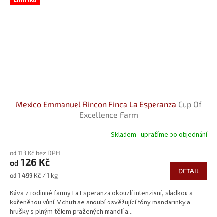
Mexico Emmanuel Rincon Finca La Esperanza
Cup Of
Excellence Farm
Skladem - upražíme po objednání
Průměrné
hodnocení
od 113 Kč bez DPH
produktu
126 Kč
od
je
DETAIL
5,0
Měrná
od 1 499 Kč / 1 kg
z
cena:
5
Káva z rodinné farmy La Esperanza okouzlí intenzivní, sladkou a
hvězdiček.
kořeněnou vůní. V chuti se snoubí osvěžující tóny mandarinky a
hrušky s plným tělem pražených mandlí a...