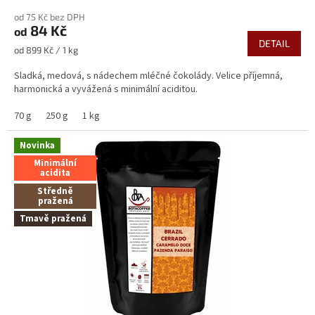
hodnocení
od 75 Kč bez DPH
produktu
84 Kč
od
je
DETAIL
5,0
Měrná
od 899 Kč / 1 kg
z
cena:
5
Sladká, medová, s nádechem mléčné čokolády. Velice příjemná,
hvězdiček.
harmonická a vyvážená s minimální aciditou.
70 g
250 g
1 kg
Novinka
Minimální
acidita
Středně
pražená
Tmavě pražená