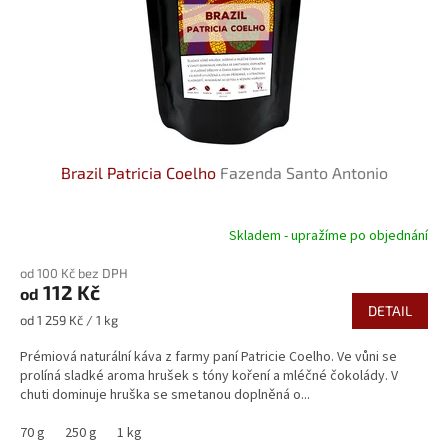
Brazil Patricia Coelho
Fazenda Santo Antonio
Skladem - upražíme po objednání
Průměrné
hodnocení
od 100 Kč bez DPH
produktu
112 Kč
od
je
DETAIL
5,0
Měrná
od 1 259 Kč / 1 kg
z
cena:
5
Prémiová naturální káva z farmy paní Patricie Coelho. Ve vůni se
hvězdiček.
prolíná sladké aroma hrušek s tóny koření a mléčné čokolády. V
chuti dominuje hruška se smetanou doplněná o...
70 g
250 g
1 kg