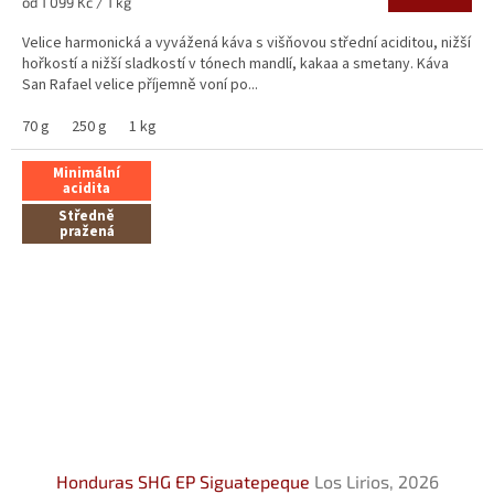
Měrná
od 1 099 Kč / 1 kg
cena:
Velice harmonická a vyvážená káva s višňovou střední aciditou, nižší
hořkostí a nižší sladkostí v tónech mandlí, kakaa a smetany. Káva
San Rafael velice příjemně voní po...
70 g
250 g
1 kg
Minimální
acidita
Středně
pražená
Honduras SHG EP Siguatepeque
Los Lirios, 2026