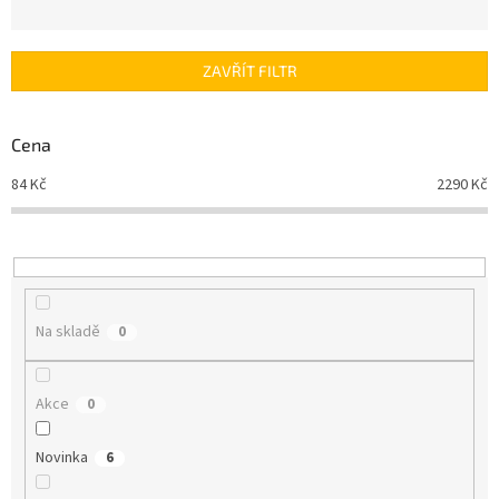
n
í
p
ZAVŘÍT FILTR
r
o
d
Cena
u
84
Kč
2290
Kč
k
t
ů
Na skladě
0
Akce
0
Novinka
6