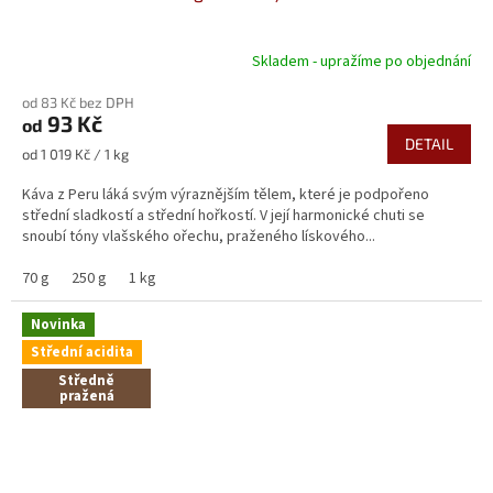
Skladem - upražíme po objednání
Průměrné
hodnocení
od 83 Kč bez DPH
produktu
93 Kč
od
je
DETAIL
5,0
Měrná
od 1 019 Kč / 1 kg
z
cena:
5
Káva z Peru láká svým výraznějším tělem, které je podpořeno
hvězdiček.
střední sladkostí a střední hořkostí. V její harmonické chuti se
snoubí tóny vlašského ořechu, praženého lískového...
70 g
250 g
1 kg
Novinka
Střední acidita
Středně
pražená