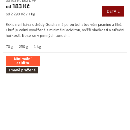
od 163 Kč bez DPH
produktu
183 Kč
od
je
DETAIL
5,0
Měrná
od 2 290 Kč / 1 kg
z
cena:
5
Exkluzivní káva odrůdy Geisha má plnou bohatou vůni jasmínu a fíků.
hvězdiček.
Chuť je velmi vyvážená s minimální aciditou, vyšší sladkostí a střední
hořkostí. Nese se v jemných tónech...
70 g
250 g
1 kg
Minimální
acidita
Tmavě pražená