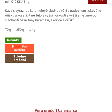
Měrná
od 1 019 Kč / 1 kg
cena:
Káva s výraznou karamelově sladkou vůní s nádechem lískového
oříšku a koření. Plné tělo s vyšší hořkostí a vyšší smetanovou
sladkostí nese tóny karamelu, skořice a oříšků....
70 g
250 g
1 kg
Novinka
Minimální
acidita
Středně
pražená
Peru grade 1 Cajamarca