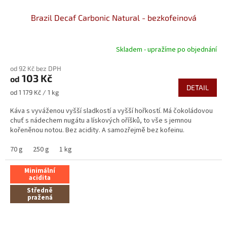
Brazil Decaf Carbonic Natural - bezkofeinová
Skladem - upražíme po objednání
Průměrné
hodnocení
od 92 Kč bez DPH
produktu
103 Kč
od
je
DETAIL
5,0
Měrná
od 1 179 Kč / 1 kg
z
cena:
5
Káva s vyváženou vyšší sladkostí a vyšší hořkostí. Má čokoládovou
hvězdiček.
chuť s nádechem nugátu a lískových oříšků, to vše s jemnou
kořeněnou notou. Bez acidity. A samozřejmě bez kofeinu.
70 g
250 g
1 kg
Minimální
acidita
Středně
pražená