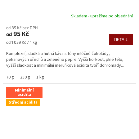
Skladem - upražíme po objednání
od 85 Kč bez DPH
95 Kč
od
DETAIL
Měrná
od 1 059 Kč / 1 kg
cena:
Komplexní, sladká a hutná káva s tóny mléčné čokolády,
pekanových ořechů a zeleného pepře. Vyšší hořkost, plné tělo,
vyšší sladkost a minimální meruňková acidita tvoří dohromady...
70 g
250 g
1 kg
Minimální
acidita
Střední acidita