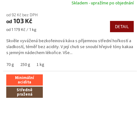
Skladem - upražíme po objednání
Průměrné
hodnocení
od 92 Kč bez DPH
produktu
103 Kč
od
je
DETAIL
5,0
Měrná
od 1 179 Kč / 1 kg
z
cena:
5
Skvěle vyvážená bezkofeinová káva s příjemnou střední hořkostí a
hvězdiček.
sladkostí, téměř bez acidity. V její chuti se snoubí hřejivé tóny kakaa
s jemným nádechem lékořice. Vše...
70 g
250 g
1 kg
Minimální
acidita
Středně
pražená