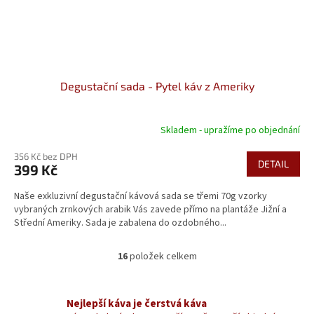
Degustační sada - Pytel káv z Ameriky
Skladem - upražíme po objednání
356 Kč bez DPH
DETAIL
399 Kč
Naše exkluzivní degustační kávová sada se třemi 70g vzorky
vybraných zrnkových arabik Vás zavede přímo na plantáže Jižní a
Střední Ameriky. Sada je zabalena do ozdobného...
16
položek celkem
O
v
l
á
Nejlepší káva je čerstvá káva