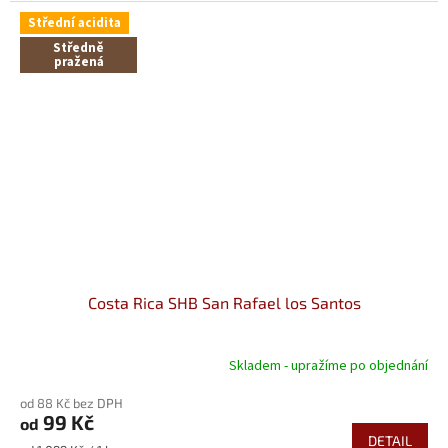
Střední acidita
Středně
pražená
Costa Rica SHB San Rafael los Santos
Skladem - upražíme po objednání
od 88 Kč bez DPH
99 Kč
od
DETAIL