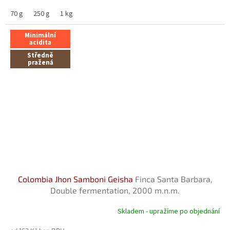
70 g
250 g
1 kg
Minimální
acidita
Středně
pražená
Colombia Jhon Samboni Geisha
Finca Santa Barbara,
Double fermentation, 2000 m.n.m.
Skladem - upražíme po objednání
Průměrné
hodnocení