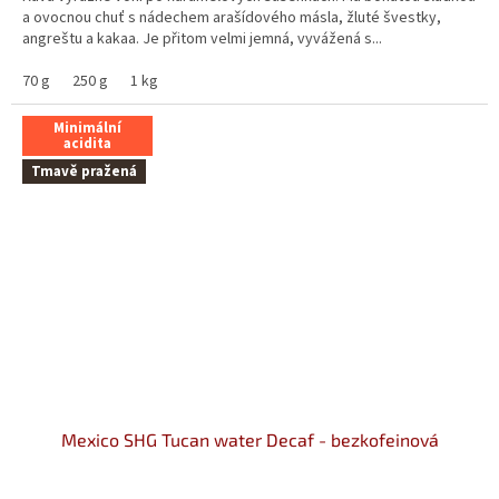
hvězdiček.
a ovocnou chuť s nádechem arašídového másla, žluté švestky,
angreštu a kakaa. Je přitom velmi jemná, vyvážená s...
70 g
250 g
1 kg
Minimální
acidita
Tmavě pražená
Mexico SHG Tucan water Decaf - bezkofeinová