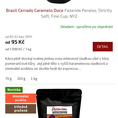
Brazil Cerrado Caramelo Doce
Fazenda Paraiso, Strictly
Soft, Fine Cup, NY2
Skladem - upražíme po objednání
Průměrné
hodnocení
od 85 Kč bez DPH
produktu
95 Kč
od
je
DETAIL
5,0
Měrná
od 1 099 Kč / 1 kg
z
cena:
5
Káva plně dostojí svému jménu svou intenzivní sladkou vůní s tóny
hvězdiček.
pomerančové kůry. Její plné tělo s vyšší karamelovou sladkostí a
minimální aciditou se skvěle hodí do espressa....
70 g
250 g
1 kg
Novinka
Minimální
acidita
Středně
pražená