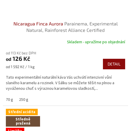
Nicaragua Finca Aurora
Parainema, Experimental
Natural, Rainforest Alliance Certified
Skladem - upražíme po objednání
od 113 Kč bez DPH
126 Kč
od
DETAIL
Měrná
od 1 592 Kč / 1 kg
cena:
Tato experimentální naturální káva Vás uchvátí intenzivní vůní
slaného karamelu a rozinek. V šálku se můžete těšit na plnou a
vyváženou chuť s výraznou karamelovou sladkostí,...
70 g
250 g
Střední acidita
Středně
pražená
Limitka