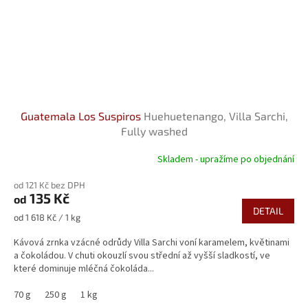
Guatemala Los Suspiros
Huehuetenango, Villa Sarchi,
Fully washed
Skladem - upražíme po objednání
Průměrné
hodnocení
od 121 Kč bez DPH
produktu
135 Kč
od
je
DETAIL
5,0
Měrná
od 1 618 Kč / 1 kg
z
cena:
5
Kávová zrnka vzácné odrůdy Villa Sarchi voní karamelem, květinami
hvězdiček.
a čokoládou. V chuti okouzlí svou střední až vyšší sladkostí, ve
které dominuje mléčná čokoláda...
70 g
250 g
1 kg