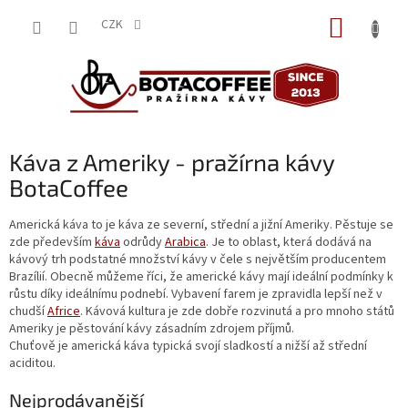
Přejít
NÁKUP
na
CZK
obsah
KOŠÍK
Káva z Ameriky - pražírna kávy
BotaCoffee
Americká káva to je káva ze severní, střední a jižní Ameriky. Pěstuje se
zde především
káva
odrůdy
Arabica
. Je to oblast, která dodává na
kávový trh podstatné množství kávy v čele s největším producentem
Brazílií. Obecně můžeme říci, že americké kávy mají ideální podmínky k
růstu díky ideálnímu podnebí. Vybavení farem je zpravidla lepší než v
chudší
Africe
. Kávová kultura je zde dobře rozvinutá a pro mnoho států
Ameriky je pěstování kávy zásadním zdrojem příjmů.
Chuťově je americká káva typická svojí sladkostí a nižší až střední
aciditou.
Nejprodávanější