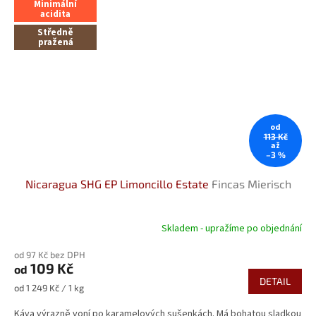
Minimální
acidita
Středně
pražená
od
113 Kč
až
–3 %
Nicaragua SHG EP Limoncillo Estate
Fincas Mierisch
Skladem - upražíme po objednání
Průměrné
hodnocení
od 97 Kč bez DPH
produktu
109 Kč
od
je
DETAIL
5,0
Měrná
od 1 249 Kč / 1 kg
z
cena:
5
Káva výrazně voní po karamelových sušenkách. Má bohatou sladkou