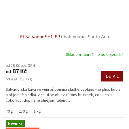
El Salvador SHG EP
Chalchuapa, Santa Ana
Skladem - upražíme po objednání
od 78 Kč bez DPH
87 Kč
od
DETAIL
Měrná
od 939 Kč / 1 kg
cena:
Salvadorská káva ve vůni připomíná sladké cookies – je plná, hutná
a příjemně sladká. V chuti se objevují tóny brusinek, cookies a
čokolády, doplněné plnějším tělem,...
70 g
250 g
1 kg
Novinka