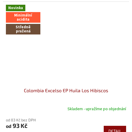
Novinka
Minimální
acidita
Středně
pražená
Colombia Excelso EP Huila Los Hibiscos
Skladem - upražíme po objednání
od 83 Kč bez DPH
93 Kč
od
DETAIL