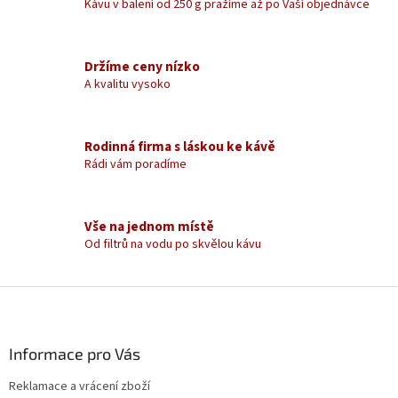
d
Kávu v balení od 250 g pražíme až po Vaší objednávce
a
c
í
Držíme ceny nízko
p
A kvalitu vysoko
r
v
k
y
Rodinná firma s láskou ke kávě
v
Rádi vám poradíme
ý
p
i
s
Vše na jednom místě
u
Od filtrů na vodu po skvělou kávu
Z
á
p
a
Informace pro Vás
t
Reklamace a vrácení zboží
í