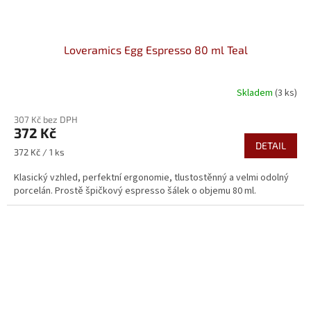
Loveramics Egg Espresso 80 ml Teal
Skladem
(3 ks)
307 Kč bez DPH
372 Kč
DETAIL
Měrná
372 Kč / 1 ks
cena:
Klasický vzhled, perfektní ergonomie, tlustostěnný a velmi odolný
porcelán. Prostě špičkový espresso šálek o objemu 80 ml.