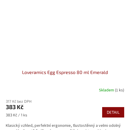
Loveramics Egg Espresso 80 ml Emerald
Skladem
(1 ks)
317 Kč bez DPH
383 Kč
DETAIL
Měrná
383 Kč / 1 ks
cena:
Klasický vzhled, perfektní ergonomie, tlustostěnný a velmi odolný