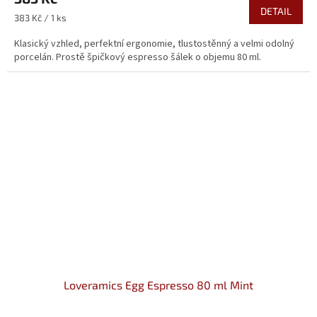
DETAIL
Měrná
383 Kč / 1 ks
cena:
Klasický vzhled, perfektní ergonomie, tlustostěnný a velmi odolný
porcelán. Prostě špičkový espresso šálek o objemu 80 ml.
Loveramics Egg Espresso 80 ml Mint