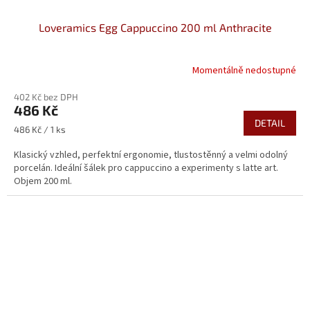
Loveramics Egg Cappuccino 200 ml Anthracite
Momentálně nedostupné
402 Kč bez DPH
486 Kč
DETAIL
Měrná
486 Kč / 1 ks
cena:
Klasický vzhled, perfektní ergonomie, tlustostěnný a velmi odolný
porcelán. Ideální šálek pro cappuccino a experimenty s latte art.
Objem 200 ml.