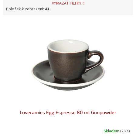
VYMAZAT FILTRY
Položek k zobrazení:
43
V
ý
p
i
s
p
r
o
d
u
k
t
ů
Loveramics Egg Espresso 80 ml Gunpowder
Skladem
(2 ks)