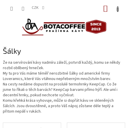
Přejít
NÁKUP
na
CZK
obsah
KOŠÍK
Šálky
Že na servírování kávy nadmíru záleží, potvrdí každý, komu se někdy
rozbil oblíbený hrneček.
My tu pro Vás máme téměř nerozbitné šálky od americké firmy
Loveramics, které Vás vtáhnou nepřeberným množstvím barev.
Na cesty nedáme dopustit na proslulé termohrnky KeepCup. Co že
jsme to říkali o těch barvách? KeepCup barvami přímo hýří. Ale umí i
decentní hrnky, pokud nechcete vyčnívat.
Komu křehká krása vyhovuje, může si dopřát kávu ve skleněných
šálcích. Jsou dvoustěnné, a proto Váš nápoj zůstane déle teplý a
přitom nepálí v rukách.