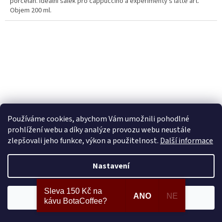
porcelán. Ideální šálek pro cappuccino a experimenty s latte art.
Objem 200 ml.
Používáme cookies, abychom Vám umožnili pohodlné
prohlížení webu a díky analýze provozu webu neustále
zlepšovali jeho funkce, výkon a použitelnost.
Další informace
Nastavení
Loveramics Egg Cappuccino 200 ml Brown
Sleva 150 Kč na
ANO
NE
Souhlasím
Momentálně nedostupné
kávu BotaCoffee?
325 Kč bez DPH