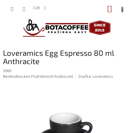
Přejít
NÁKUP
na
CZK
obsah
KOŠÍK
Loveramics Egg Espresso 80 ml
Anthracite
5060
Průměrné
Neohodnoceno
Podrobnosti hodnocení
Značka:
Loveramics
hodnocení
produktu
je
0,0
z
5
hvězdiček.