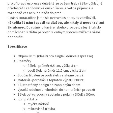
pro přípravu espressa důležité, je ovšem třeba šálky důkladně
předehřát. Ergonomické ouško šálku je velice příjemné a
rozhodně vás nebude tlačit do prstu.
U nás v BotaCoffee jsme si Loveramics opravdu zamilovali,
několikrát nám i spadl na dlažbu, ale nikdy si neodnesl ani
škrábanec
. Do rušného kavárenského provozu, stejně tak do
domácnosti s dětmi je proto s klidným srdcem můžeme vřele
doporučit.
Specifikace
Objem 80 ml (ideální pro single i double espresso)
Rozměry
šálek - průměr 6,5 cm, výška 5 cm
podšálek - průměr 11,5 cm, výška 2 cm
Součástí balení je podšálek ve stejné barvě
Materiál - porcelán s teplotou výpalu 1300°C
Tlustostěnný design se zaobleným dnem
Vysoká odolnost - vhodné i do komerčních provozů
Šálek byl vyroben v souladu s pokyny SCAE a SCAA.
Kompatibilita
myčka nádobí
mikrovlnná trouba