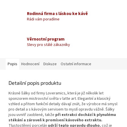
Rodinná firma s láskou ke kávě
Rádi vám poradíme
Věrnostní program
Slevy pro stálé zákazníky
Popis
Hodnocení
Diskuze
Ostatní informace
Detailní popis produktu
Krásné šálky od firmy Loveramics, která je již několik let
sponzorem mistrovství světa v latte art. Elegantní a klasický
vzhled a přitom funkční detaily dávají znát, že výrobce má smysl
pro detail a s kávovým servisem to myslí opravdu vážně. Šálky
jsou uvnitř zaoblené, takže
při extrakci dochází k plynulému
stékání a zároveň k promísení kávového extraktu.
Tlustostěnný porcelán
udrží teplo opravdu dlouho
, což je