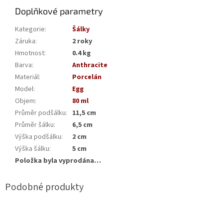
Doplňkové parametry
Kategorie
:
Šálky
Záruka
:
2 roky
Hmotnost
:
0.4 kg
Barva
:
Anthracite
Materiál
:
Porcelán
Model
:
Egg
Objem
:
80 ml
Průměr podšálku
:
11,5 cm
Průměr šálku
:
6,5 cm
Výška podšálku
:
2 cm
Výška šálku
:
5 cm
Položka byla vyprodána…