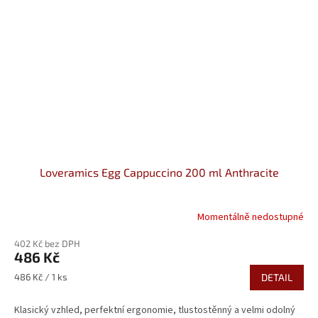
Loveramics Egg Cappuccino 200 ml Anthracite
Momentálně nedostupné
402 Kč bez DPH
486 Kč
Měrná
486 Kč / 1 ks
DETAIL
cena:
Klasický vzhled, perfektní ergonomie, tlustostěnný a velmi odolný