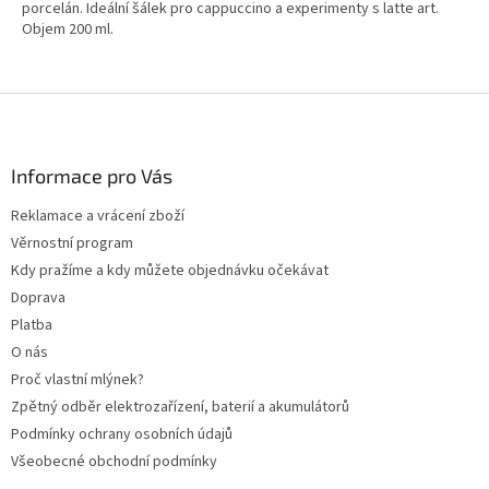
porcelán. Ideální šálek pro cappuccino a experimenty s latte art.
Objem 200 ml.
Z
á
p
a
Informace pro Vás
t
Reklamace a vrácení zboží
í
Věrnostní program
Kdy pražíme a kdy můžete objednávku očekávat
Doprava
Platba
O nás
Proč vlastní mlýnek?
Zpětný odběr elektrozařízení, baterií a akumulátorů
Podmínky ochrany osobních údajů
Všeobecné obchodní podmínky