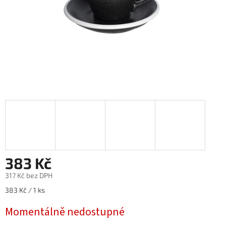
383 Kč
317 Kč bez DPH
Měrná
383 Kč / 1 ks
cena:
Momentálně nedostupné