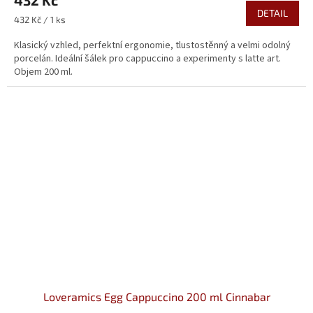
DETAIL
Měrná
432 Kč / 1 ks
cena:
Klasický vzhled, perfektní ergonomie, tlustostěnný a velmi odolný
porcelán. Ideální šálek pro cappuccino a experimenty s latte art.
Objem 200 ml.
Loveramics Egg Cappuccino 200 ml Cinnabar