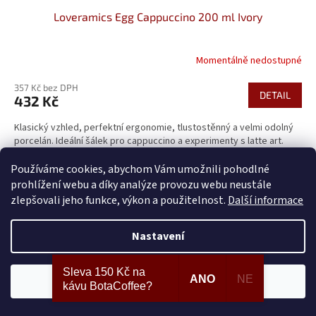
Loveramics Egg Cappuccino 200 ml Ivory
Momentálně nedostupné
Průměrné
hodnocení
357 Kč bez DPH
produktu
DETAIL
432 Kč
je
5,0
Klasický vzhled, perfektní ergonomie, tlustostěnný a velmi odolný
z
porcelán. Ideální šálek pro cappuccino a experimenty s latte art.
5
Objem 200 ml.
hvězdiček.
Používáme cookies, abychom Vám umožnili pohodlné
prohlížení webu a díky analýze provozu webu neustále
zlepšovali jeho funkce, výkon a použitelnost.
Další informace
Nastavení
Sleva 150 Kč na
ANO
NE
Souhlasím
kávu BotaCoffee?