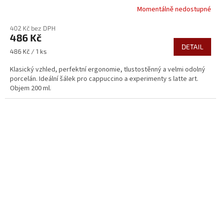
Momentálně nedostupné
402 Kč bez DPH
486 Kč
DETAIL
Měrná
486 Kč / 1 ks
cena:
Klasický vzhled, perfektní ergonomie, tlustostěnný a velmi odolný
porcelán. Ideální šálek pro cappuccino a experimenty s latte art.
Objem 200 ml.