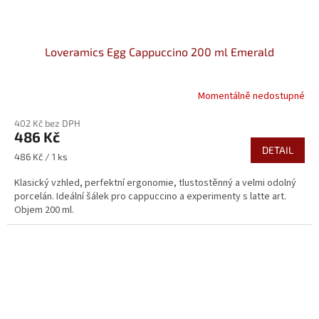
Loveramics Egg Cappuccino 200 ml Emerald
Momentálně nedostupné
402 Kč bez DPH
486 Kč
DETAIL
Měrná
486 Kč / 1 ks
cena:
Klasický vzhled, perfektní ergonomie, tlustostěnný a velmi odolný
porcelán. Ideální šálek pro cappuccino a experimenty s latte art.
Objem 200 ml.