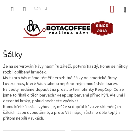
Přejít
NÁKUP
na
CZK
obsah
KOŠÍK
Šálky
Že na servírování kávy nadmíru záleží, potvrdí každý, komu se někdy
rozbil oblíbený hrneček.
My tu pro Vás máme téměř nerozbitné šálky od americké firmy
Loveramics, které Vás vtáhnou nepřeberným množstvím barev.
Na cesty nedáme dopustit na proslulé termohrnky KeepCup. Co že
jsme to říkali o těch barvách? KeepCup barvami přímo hýří. Ale umí i
decentní hrnky, pokud nechcete vyčnívat.
Komu křehká krása vyhovuje, může si dopřát kávu ve skleněných
šálcích. Jsou dvoustěnné, a proto Váš nápoj zůstane déle teplý a
přitom nepálí v rukách.