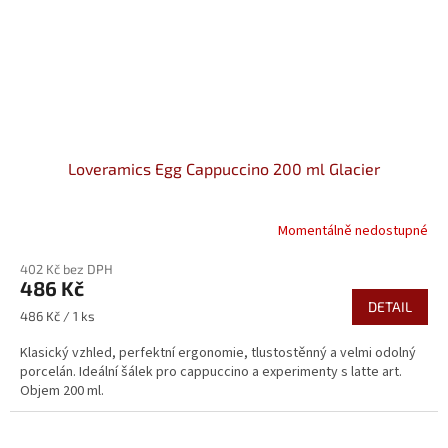
Loveramics Egg Cappuccino 200 ml Glacier
Momentálně nedostupné
402 Kč bez DPH
486 Kč
DETAIL
Měrná
486 Kč / 1 ks
cena:
Klasický vzhled, perfektní ergonomie, tlustostěnný a velmi odolný
porcelán. Ideální šálek pro cappuccino a experimenty s latte art.
Objem 200 ml.