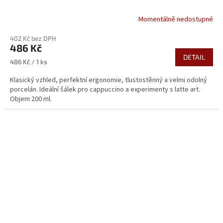
Momentálně nedostupné
402 Kč bez DPH
486 Kč
DETAIL
Měrná
486 Kč / 1 ks
cena:
Klasický vzhled, perfektní ergonomie, tlustostěnný a velmi odolný
porcelán. Ideální šálek pro cappuccino a experimenty s latte art.
Objem 200 ml.