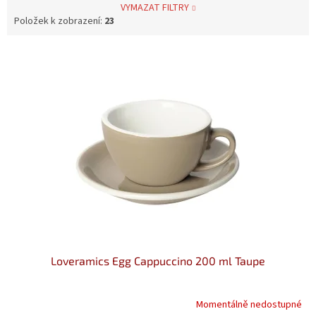
VYMAZAT FILTRY
Položek k zobrazení:
23
V
ý
p
i
s
p
r
o
d
u
k
t
ů
Loveramics Egg Cappuccino 200 ml Taupe
Momentálně nedostupné