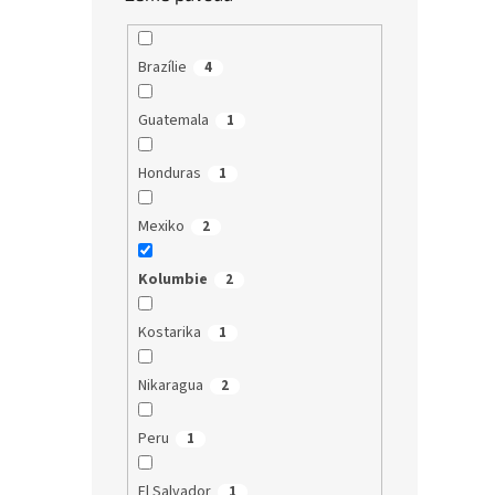
Brazílie
4
Guatemala
1
Honduras
1
Mexiko
2
Kolumbie
2
Kostarika
1
Nikaragua
2
Peru
1
El Salvador
1