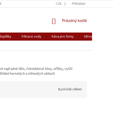
ME A KDY MŮŽETE OBJEDNÁVKU OČEKÁVAT
CZK
DOPRAVA
Přihlášení
PLATBA
NÁKUPNÍ
Prázdný košík
KOŠÍK
 doplňky
Filtrace vody
Káva pro firmy
Věrnostní program
 najít plné tělo, čokoládové tóny, oříšky, vyšší
řídání hornatých a nížinatých oblastí.
2
položek celkem