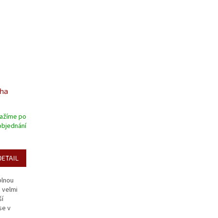
sha
ražíme po
objednání
DETAIL
plnou
e velmi
ší
se v