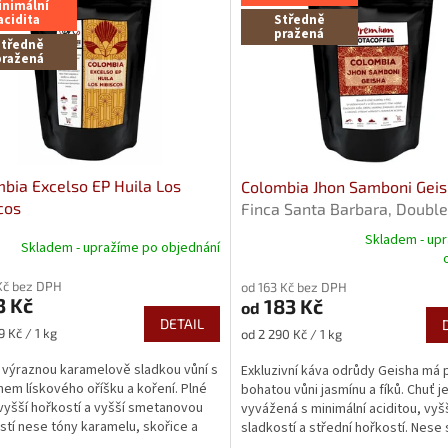
inimální
acidita
Středně
pražená
Středně
pražená
bia Excelso EP Huila Los
Colombia Jhon Samboni Gei
cos
Finca Santa Barbara, Double
fermentation, 2000 m.n.m.
Skladem - up
Skladem - upražíme po objednání
Průměrné
hodnocení
Kč bez DPH
od 163 Kč bez DPH
produktu
3 Kč
183 Kč
od
je
DETAIL
5,0
Měrná
9 Kč / 1 kg
od 2 290 Kč / 1 kg
z
cena:
5
 výraznou karamelově sladkou vůní s
Exkluzivní káva odrůdy Geisha má 
hvězdiček.
em lískového oříšku a koření. Plné
bohatou vůni jasmínu a fíků. Chuť j
 vyšší hořkostí a vyšší smetanovou
vyvážená s minimální aciditou, vyš
stí nese tóny karamelu, skořice a
sladkostí a střední hořkostí. Nese 
..
jemných tónech...