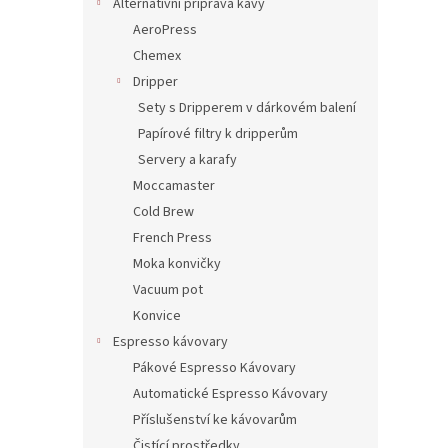
Alternativní příprava kávy
AeroPress
Chemex
Dripper
Sety s Dripperem v dárkovém balení
Papírové filtry k dripperům
Servery a karafy
Moccamaster
Cold Brew
French Press
Moka konvičky
Vacuum pot
Konvice
Espresso kávovary
Pákové Espresso Kávovary
Automatické Espresso Kávovary
Příslušenství ke kávovarům
Čistící prostředky