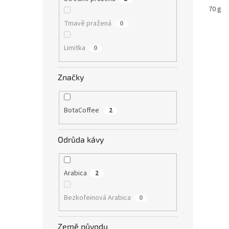
70 g
Tmavě pražená
0
Limitka
0
Značky
BotaCoffee
2
Odrůda kávy
Arabica
2
Bezkofeinová Arabica
0
Země původu