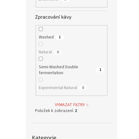
Zpracování kávy
Washed
1
Natural
0
Semi-Washed Double
1
fermentation
Experimental Natural
0
VYMAZAT FILTRY
Položek k zobrazení:
2
Přeskočit
Kategorie
kategorie