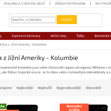
REKLAMACE A VRÁCENÍ ZBOŽÍ
VĚRNOSTNÍ PROGRAM
KDY PRAŽÍ
HLEDAT
vy
Espresso kávovary
Akční ceny
Šálky
Baristické
Káva z Jižní Ameriky - Kolumbie
 z Jižní Ameriky - Kolumbie
ihoamerické Kolumbie jsou velmi různorodé region od regionu. Můžeme v nich
, ale třeba i tropické ovoce. Je to dáno velmi rozmanitými mikroklimaty a st
učujeme
Nejlevnější
Nejdražší
Nejprodávanější
Abecedně
nka
Minimální
acidita