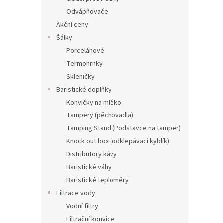
Odvápňovače
Akční ceny
Šálky
Porcelánové
Termohrnky
Skleničky
Baristické doplňky
Konvičky na mléko
Tampery (pěchovadla)
Tamping Stand (Podstavce na tamper)
Knock out box (odklepávací kyblík)
Distributory kávy
Baristické váhy
Baristické teploměry
Filtrace vody
Vodní filtry
Filtrační konvice