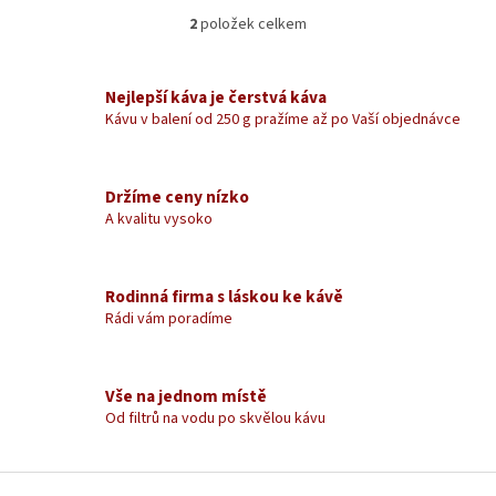
2
položek celkem
O
v
l
á
Nejlepší káva je čerstvá káva
d
Kávu v balení od 250 g pražíme až po Vaší objednávce
a
c
í
Držíme ceny nízko
p
A kvalitu vysoko
r
v
k
y
Rodinná firma s láskou ke kávě
v
Rádi vám poradíme
ý
p
i
s
Vše na jednom místě
u
Od filtrů na vodu po skvělou kávu
Z