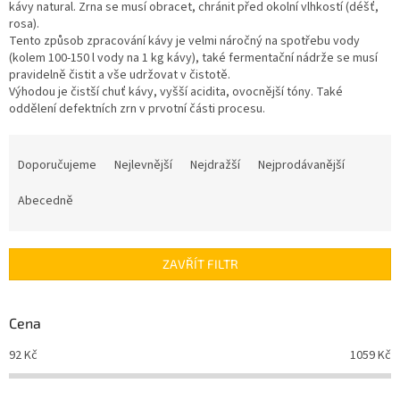
kávy natural. Zrna se musí obracet, chránit před okolní vlhkostí (déšť,
rosa).
Tento způsob zpracování kávy je velmi náročný na spotřebu vody
(kolem 100-150 l vody na 1 kg kávy), také fermentační nádrže se musí
pravidelně čistit a vše udržovat v čistotě.
Výhodou je čistší chuť kávy, vyšší acidita, ovocnější tóny. Také
oddělení defektních zrn v prvotní části procesu.
Ř
a
Doporučujeme
Nejlevnější
Nejdražší
Nejprodávanější
z
e
Abecedně
n
í
p
ZAVŘÍT FILTR
r
o
d
Cena
u
92
Kč
1059
Kč
k
t
ů