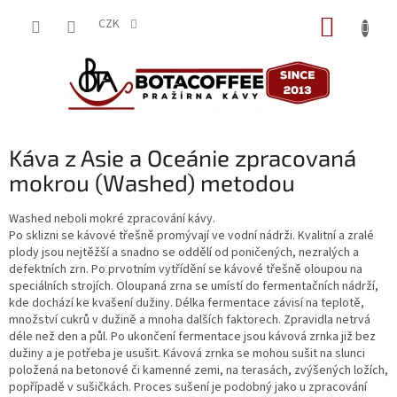
Přejít
NÁKUP
na
CZK
obsah
KOŠÍK
Káva z Asie a Oceánie zpracovaná
mokrou (Washed) metodou
Washed neboli mokré zpracování kávy.
Po sklizni se kávové třešně promývají ve vodní nádrži. Kvalitní a zralé
plody jsou nejtěžší a snadno se oddělí od poničených, nezralých a
defektních zrn. Po prvotním vytřídění se kávové třešně oloupou na
speciálních strojích. Oloupaná zrna se umístí do fermentačních nádrží,
kde dochází ke kvašení dužiny. Délka fermentace závisí na teplotě,
množství cukrů v dužině a mnoha dalších faktorech. Zpravidla netrvá
déle než den a půl. Po ukončení fermentace jsou kávová zrnka již bez
dužiny a je potřeba je usušit. Kávová zrnka se mohou sušit na slunci
položená na betonové či kamenné zemi, na terasách, zvýšených ložích,
popřípadě v sušičkách. Proces sušení je podobný jako u zpracování