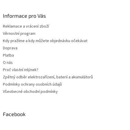
á
p
a
Informace pro Vás
t
Reklamace a vrácení zboží
í
Věrnostní program
Kdy pražíme a kdy můžete objednávku očekávat
Doprava
Platba
O nás
Proč vlastní mlýnek?
Zpětný odběr elektrozařízení, baterií a akumulátorů
Podmínky ochrany osobních údajů
Všeobecné obchodní podmínky
Facebook