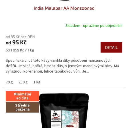
ů
India Malabar AA Monsooned
Skladem - upražíme po objednání
Průměrné
hodnocení
od 85 Kč bez DPH
produktu
95 Kč
od
je
DETAIL
5,0
Měrná
od 1 059 Kč / 1 kg
z
cena:
5
Specifická chuť této kávy vznikla díky působení monzunových
hvězdiček.
dešťů. Je silná, hořká, bez acidity, s jemnými mandlovými tóny. Má
výraznou, kořeněnou, lehce tabákovou vůni. Je...
70 g
250 g
1 kg
Minimální
acidita
Středně
pražená