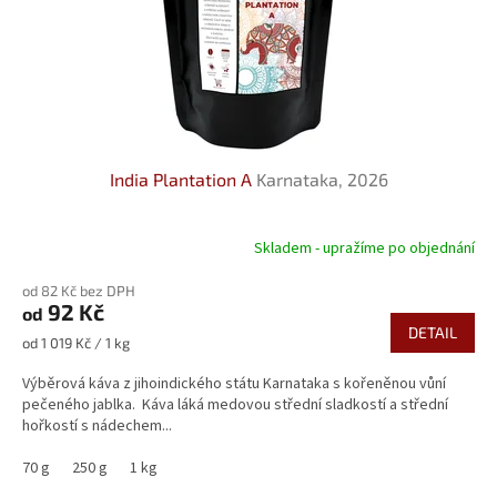
India Plantation A
Karnataka, 2026
Skladem - upražíme po objednání
od 82 Kč bez DPH
92 Kč
od
DETAIL
Měrná
od 1 019 Kč / 1 kg
cena:
Výběrová káva z jihoindického státu Karnataka s kořeněnou vůní
pečeného jablka. Káva láká medovou střední sladkostí a střední
hořkostí s nádechem...
70 g
250 g
1 kg