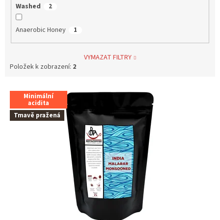
Washed
2
Anaerobic Honey
1
VYMAZAT FILTRY
Položek k zobrazení:
2
V
Minimální
ý
acidita
p
Tmavě pražená
i
s
p
r
o
d
u
k
t