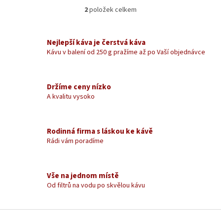
2
položek celkem
O
v
l
á
Nejlepší káva je čerstvá káva
d
Kávu v balení od 250 g pražíme až po Vaší objednávce
a
c
í
Držíme ceny nízko
p
A kvalitu vysoko
r
v
k
y
Rodinná firma s láskou ke kávě
v
Rádi vám poradíme
ý
p
i
s
Vše na jednom místě
u
Od filtrů na vodu po skvělou kávu
Z