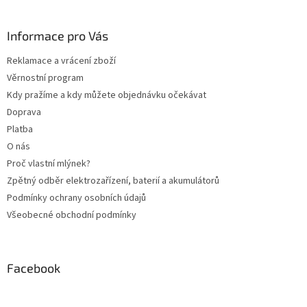
á
p
a
Informace pro Vás
t
Reklamace a vrácení zboží
í
Věrnostní program
Kdy pražíme a kdy můžete objednávku očekávat
Doprava
Platba
O nás
Proč vlastní mlýnek?
Zpětný odběr elektrozařízení, baterií a akumulátorů
Podmínky ochrany osobních údajů
Všeobecné obchodní podmínky
Facebook