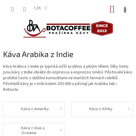
Přejít
NÁKUP
na
CZK
obsah
KOŠÍK
Káva Arabika z Indie
Káva Arabica z Indie je typická nižší aciditou a plným tělem. Díky tomu
jsou kávy z Indie ideální do espressa a espresso směsí. Pěstování kávy
probíhá často s dalšími komoditami na menších farmách rolníků.
Pěstitelů kávy je v Indii kolem 250 000 a pěstují jak Arabiku tak i
Robustu.
Káva z Ameriky
Káva z Afriky
Káva z Asie a
Oceánie