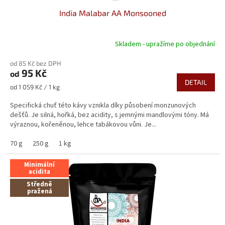
India Malabar AA Monsooned
Skladem - upražíme po objednání
Průměrné
hodnocení
od 85 Kč bez DPH
produktu
95 Kč
od
je
DETAIL
5,0
Měrná
od 1 059 Kč / 1 kg
z
cena:
5
Specifická chuť této kávy vznikla díky působení monzunových
hvězdiček.
dešťů. Je silná, hořká, bez acidity, s jemnými mandlovými tóny. Má
výraznou, kořeněnou, lehce tabákovou vůni. Je...
70 g
250 g
1 kg
Minimální
acidita
Středně
pražená