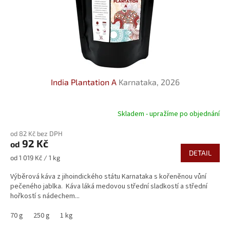
India Plantation A
Karnataka, 2026
Skladem - upražíme po objednání
od 82 Kč bez DPH
92 Kč
od
DETAIL
Měrná
od 1 019 Kč / 1 kg
cena:
Výběrová káva z jihoindického státu Karnataka s kořeněnou vůní
pečeného jablka. Káva láká medovou střední sladkostí a střední
hořkostí s nádechem...
70 g
250 g
1 kg