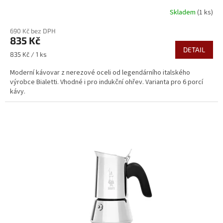
Skladem
(1 ks)
690 Kč bez DPH
835 Kč
DETAIL
Měrná
835 Kč / 1 ks
cena:
Moderní kávovar z nerezové oceli od legendárního italského
výrobce Bialetti. Vhodné i pro indukční ohřev. Varianta pro 6 porcí
kávy.