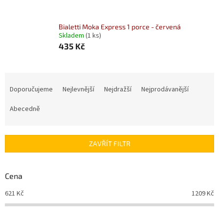
Bialetti Moka Express 1 porce - červená
Skladem
(1 ks)
435 Kč
Ř
a
Doporučujeme
Nejlevnější
Nejdražší
Nejprodávanější
z
e
Abecedně
n
í
p
ZAVŘÍT FILTR
r
o
d
Cena
u
621
Kč
1209
Kč
k
t
ů