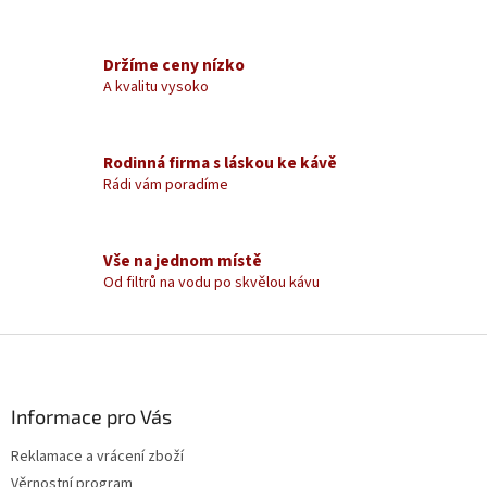
a
c
í
Držíme ceny nízko
p
A kvalitu vysoko
r
v
k
y
Rodinná firma s láskou ke kávě
v
Rádi vám poradíme
ý
p
i
s
Vše na jednom místě
u
Od filtrů na vodu po skvělou kávu
Z
á
p
a
Informace pro Vás
t
Reklamace a vrácení zboží
í
Věrnostní program