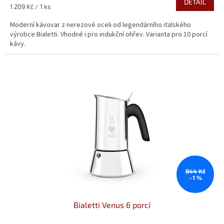
DETAIL
5,0
Měrná
1 209 Kč / 1 ks
z
cena:
5
Moderní kávovar z nerezové oceli od legendárního italského
hvězdiček.
výrobce Bialetti. Vhodné i pro indukční ohřev. Varianta pro 10 porcí
kávy.
844 Kč
–1 %
Bialetti Venus 6 porcí