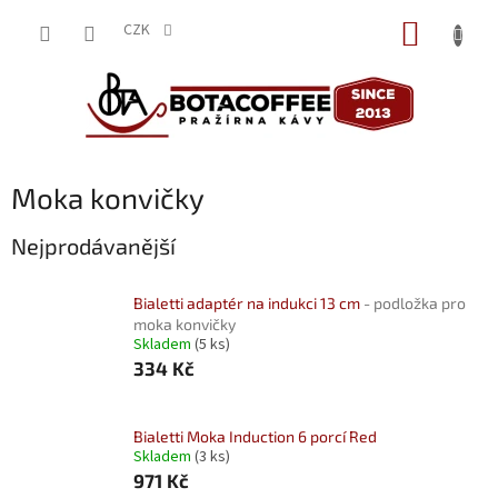
Přejít
NÁKUP
na
CZK
obsah
KOŠÍK
Moka konvičky
Nejprodávanější
Bialetti adaptér na indukci 13 cm
- podložka pro
moka konvičky
Skladem
(5 ks)
334 Kč
Bialetti Moka Induction 6 porcí Red
Skladem
(3 ks)
971 Kč