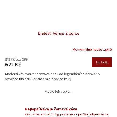
Bialetti Venus 2 porce
Momentálně nedostupné
513 Kč bez DPH
DETAIL
621 Kč
Moderní kávovar z nerezové oceli od legendárního italského
výrobce Bialetti. Varianta pro 2 porce kávy.
4
položek celkem
O
v
l
á
Nejlepší káva je čerstvá káva
d
Kávu v balení od 250 g pražíme až po Vaší objednávce