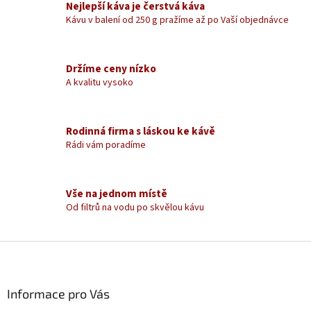
á
Nejlepší káva je čerstvá káva
d
Kávu v balení od 250 g pražíme až po Vaší objednávce
a
c
í
Držíme ceny nízko
p
A kvalitu vysoko
r
v
k
y
Rodinná firma s láskou ke kávě
v
Rádi vám poradíme
ý
p
i
s
Vše na jednom místě
u
Od filtrů na vodu po skvělou kávu
Z
á
p
a
Informace pro Vás
t