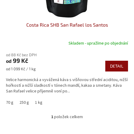
k
t
ů
Costa Rica SHB San Rafael los Santos
Skladem - upražíme po objednání
od 88 Kč bez DPH
99 Kč
od
DETAIL
Měrná
od 1 099 Kč / 1 kg
cena:
Velice harmonická a vyvážená káva s višňovou střední aciditou, nižší
hořkostí a nižší sladkostí v tónech mandlí, kakaa a smetany. Káva
San Rafael velice příjemně voní po...
70 g
250 g
1 kg
1
položek celkem
O
v
l