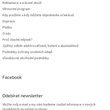
Reklamace a vrácení zboží
í
Věrnostní program
Kdy pražíme a kdy můžete objednávku očekávat
Doprava
Platba
O nás
Proč vlastní mlýnek?
Zpětný odběr elektrozařízení, baterií a akumulátorů
Podmínky ochrany osobních údajů
Všeobecné obchodní podmínky
Facebook
Odebírat newsletter
Vložte svůj e-mail a my vám budeme zasílat informace o nových
produktech na našem e-shopu.