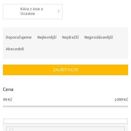
Káva z Asie a
Oceánie
Ř
a
Doporučujeme
Nejlevnější
Nejdražší
Nejprodávanější
z
e
Abecedně
n
í
p
ZAVŘÍT FILTR
r
o
d
Cena
u
99
Kč
1099
Kč
k
t
ů