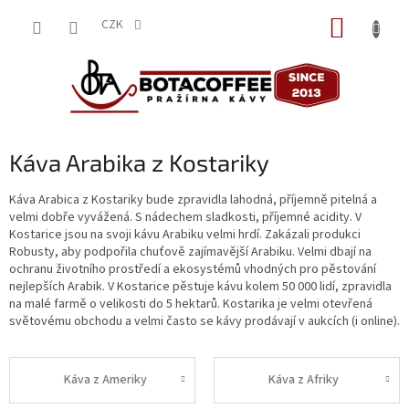
Přejít
NÁKUP
na
CZK
obsah
KOŠÍK
Káva Arabika z Kostariky
Káva Arabica z Kostariky bude zpravidla lahodná, příjemně pitelná a
velmi dobře vyvážená. S nádechem sladkosti, příjemné acidity. V
Kostarice jsou na svoji kávu Arabiku velmi hrdí. Zakázali produkci
Robusty, aby podpořila chuťově zajímavější Arabiku. Velmi dbají na
ochranu životního prostředí a ekosystémů vhodných pro pěstování
nejlepších Arabik. V Kostarice pěstuje kávu kolem 50 000 lidí, zpravidla
na malé farmě o velikosti do 5 hektarů. Kostarika je velmi otevřená
světovému obchodu a velmi často se kávy prodávají v aukcích (i online).
Káva z Ameriky
Káva z Afriky