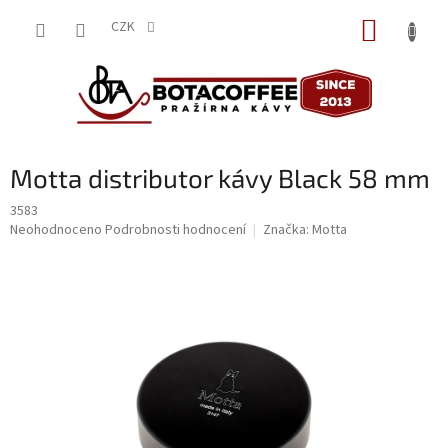
Přejít
NÁKUP
na
CZK
obsah
KOŠÍK
Motta distributor kávy Black 58 mm
3583
Průměrné
Neohodnoceno
Podrobnosti hodnocení
Značka:
Motta
hodnocení
produktu
je
0,0
z
5
hvězdiček.