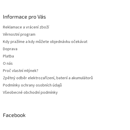
á
p
a
Informace pro Vás
t
Reklamace a vrácení zboží
í
Věrnostní program
Kdy pražíme a kdy můžete objednávku očekávat
Doprava
Platba
O nás
Proč vlastní mlýnek?
Zpětný odběr elektrozařízení, baterií a akumulátorů
Podmínky ochrany osobních údajů
Všeobecné obchodní podmínky
Facebook