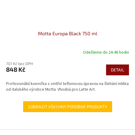
Motta Europa Black 750 ml
Odešleme do 24-48 hodin
701 Kč bez DPH
848 Kč
DETAIL
Profesionální konvička s vnitřní teflonovou úpravou na šlehání mléka
od italského výrobce Motta. Vhodná pro Latte Art.
ZOBRAZIT VŠECHNY PODOBNÉ PRODUKTY
Z