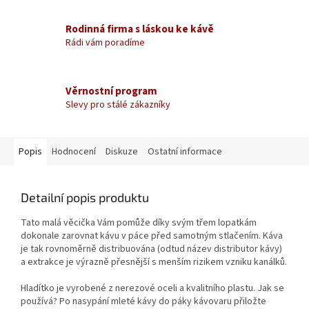
Rodinná firma s láskou ke kávě
Rádi vám poradíme
Věrnostní program
Slevy pro stálé zákazníky
Popis
Hodnocení
Diskuze
Ostatní informace
Detailní popis produktu
Tato malá věcička Vám pomůže díky svým třem lopatkám
dokonale zarovnat kávu v páce před samotným stlačením. Káva
je tak rovnoměrně distribuována (odtud název distributor kávy)
a extrakce je výrazně přesnější s menším rizikem vzniku kanálků.
Hladítko je vyrobené z nerezové oceli a kvalitního plastu. Jak se
používá? Po nasypání mleté kávy do páky kávovaru přiložte