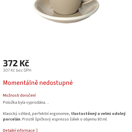
372 Kč
307 Kč bez DPH
Měrná
Momentálně nedostupné
cena:
Možnosti doručení
Položka byla vyprodána…
Klasický vzhled, perfektní ergonomie,
tlustostěnný a velmi odolný
porcelán
. Prostě špičkový espresso šálek o objemu 80 ml.
Detailní informace