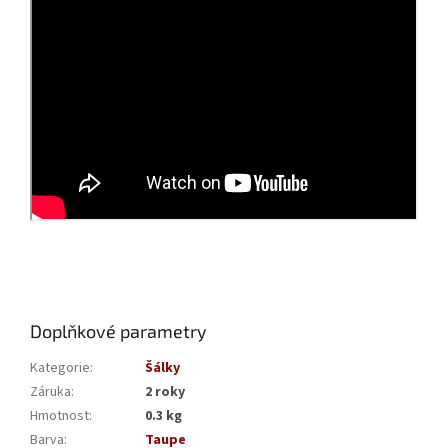
Doplňkové parametry
Kategorie
:
Šálky
Záruka
:
2 roky
Hmotnost
:
0.3 kg
Barva
:
Taupe