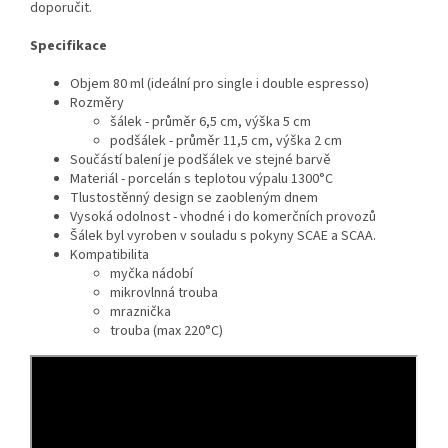
doporučit.
Specifikace
Objem 80 ml (ideální pro single i double espresso)
Rozměry
šálek - průměr 6,5 cm, výška 5 cm
podšálek - průměr 11,5 cm, výška 2 cm
Součástí balení je podšálek ve stejné barvě
Materiál - porcelán s teplotou výpalu 1300°C
Tlustostěnný design se zaobleným dnem
Vysoká odolnost - vhodné i do komerčních provozů
Šálek byl vyroben v souladu s pokyny SCAE a SCAA.
Kompatibilita
myčka nádobí
mikrovlnná trouba
mraznička
trouba (max 220°C)