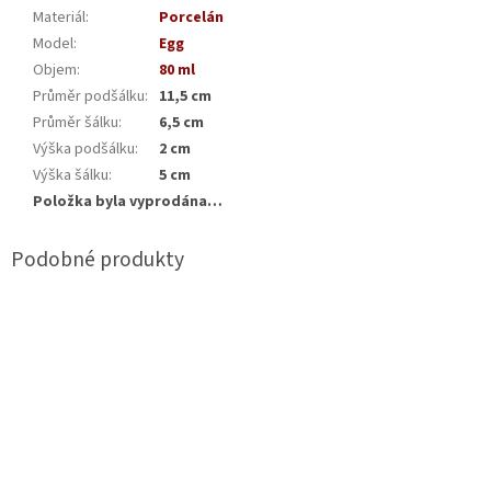
Materiál
:
Porcelán
Model
:
Egg
Objem
:
80 ml
Průměr podšálku
:
11,5 cm
Průměr šálku
:
6,5 cm
Výška podšálku
:
2 cm
Výška šálku
:
5 cm
Položka byla vyprodána…