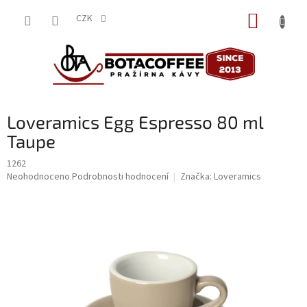
Přejít
NÁKUP
na
CZK
obsah
KOŠÍK
Loveramics Egg Espresso 80 ml
Taupe
1262
Průměrné
Neohodnoceno
Podrobnosti hodnocení
Značka:
Loveramics
hodnocení
produktu
je
0,0
z
5
hvězdiček.