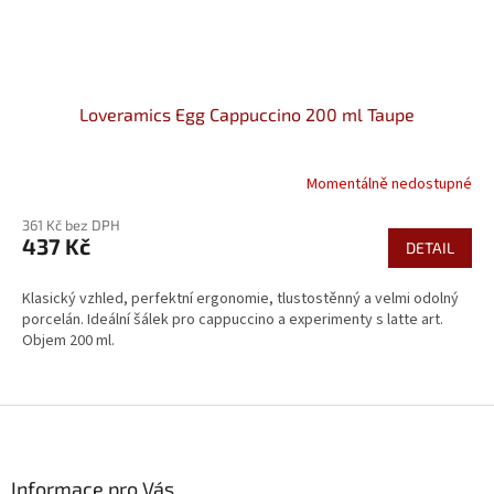
Loveramics Egg Cappuccino 200 ml Taupe
Momentálně nedostupné
361 Kč bez DPH
437 Kč
DETAIL
Klasický vzhled, perfektní ergonomie, tlustostěnný a velmi odolný
porcelán. Ideální šálek pro cappuccino a experimenty s latte art.
Objem 200 ml.
Z
á
p
a
Informace pro Vás