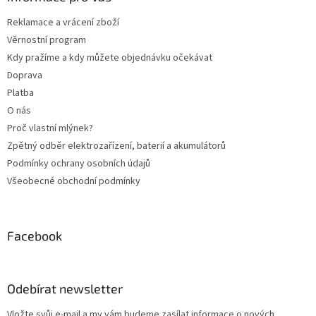
t
Reklamace a vrácení zboží
í
Věrnostní program
Kdy pražíme a kdy můžete objednávku očekávat
Doprava
Platba
O nás
Proč vlastní mlýnek?
Zpětný odběr elektrozařízení, baterií a akumulátorů
Podmínky ochrany osobních údajů
Všeobecné obchodní podmínky
Facebook
Odebírat newsletter
Vložte svůj e-mail a my vám budeme zasílat informace o nových