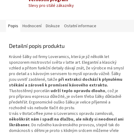
Slevy pro stálé zákazníky
Popis
Hodnocení
Diskuze
Ostatní informace
Detailní popis produktu
Krásné šálky od firmy Loveramics, která je již několik let
sponzorem mistrovství světa v latte art. Elegantní a klasický
vzhled a přitom funkční detaily dávají znát, že výrobce má smysl
pro detail a s kávovým servisem to myslí opravdu vážně. Šálky
jsou uvnitř zaoblené, takže
při extrakci dochází k plynulému
stékání a zároveň k promísení kávového extraktu.
Tlustostěnný porcelán
udrží teplo opravdu dlouho
, což je
pro přípravu espressa důležité, je ovšem třeba šálky důkladně
předehřát. Ergonomické ouško šálku je velice příjemné a
rozhodně vás nebude tlačit do prstu.
U nás v BotaCoffee jsme si Loveramics opravdu zamilovali,
několikrát nám i spadl na dlažbu, ale nikdy si neodnesl ani
škrábanec
. Do rušného kavárenského provozu, stejně tak do
domácnosti s dětmi je proto s klidným srdcem můžeme vřele