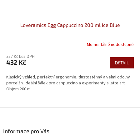
Loveramics Egg Cappuccino 200 ml Ice Blue
Momentálně nedostupné
357 Kč bez DPH
432 Kč
DETAIL
Klasický vzhled, perfektní ergonomie, tlustostěnný a velmi odolný
porcelán. Ideální šálek pro cappuccino a experimenty s latte art.
Objem 200 ml.
Z
á
p
a
Informace pro Vás
t