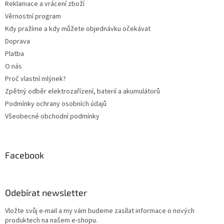
Reklamace a vrácení zboží
í
Věrnostní program
Kdy pražíme a kdy můžete objednávku očekávat
Doprava
Platba
O nás
Proč vlastní mlýnek?
Zpětný odběr elektrozařízení, baterií a akumulátorů
Podmínky ochrany osobních údajů
Všeobecné obchodní podmínky
Facebook
Odebírat newsletter
Vložte svůj e-mail a my vám budeme zasílat informace o nových
produktech na našem e-shopu.