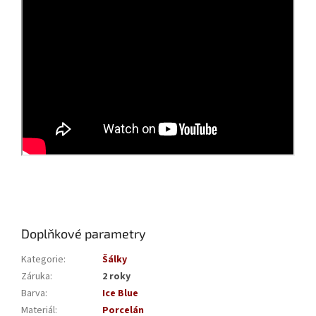
Doplňkové parametry
Kategorie
:
Šálky
Záruka
:
2 roky
Barva
:
Ice Blue
Materiál
:
Porcelán