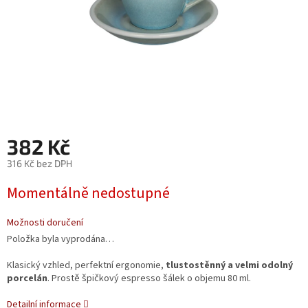
382 Kč
316 Kč bez DPH
Měrná
Momentálně nedostupné
cena:
Možnosti doručení
Položka byla vyprodána…
Klasický vzhled, perfektní ergonomie,
tlustostěnný a velmi odolný
porcelán
. Prostě špičkový espresso šálek o objemu 80 ml.
Detailní informace