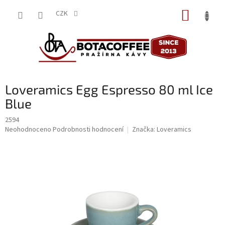
Přejít
NÁKUP
na
CZK
obsah
KOŠÍK
Loveramics Egg Espresso 80 ml Ice
Blue
2594
Průměrné
Neohodnoceno
Podrobnosti hodnocení
Značka:
Loveramics
hodnocení
produktu
je
0,0
z
5
hvězdiček.