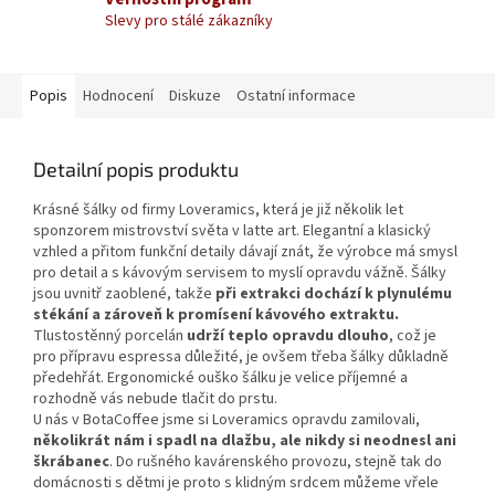
Slevy pro stálé zákazníky
Popis
Hodnocení
Diskuze
Ostatní informace
Detailní popis produktu
Krásné šálky od firmy Loveramics, která je již několik let
sponzorem mistrovství světa v latte art. Elegantní a klasický
vzhled a přitom funkční detaily dávají znát, že výrobce má smysl
pro detail a s kávovým servisem to myslí opravdu vážně. Šálky
jsou uvnitř zaoblené, takže
při extrakci dochází k plynulému
stékání a zároveň k promísení kávového extraktu.
Tlustostěnný porcelán
udrží teplo opravdu dlouho
, což je
pro přípravu espressa důležité, je ovšem třeba šálky důkladně
předehřát. Ergonomické ouško šálku je velice příjemné a
rozhodně vás nebude tlačit do prstu.
U nás v BotaCoffee jsme si Loveramics opravdu zamilovali,
několikrát nám i spadl na dlažbu, ale nikdy si neodnesl ani
škrábanec
. Do rušného kavárenského provozu, stejně tak do
domácnosti s dětmi je proto s klidným srdcem můžeme vřele