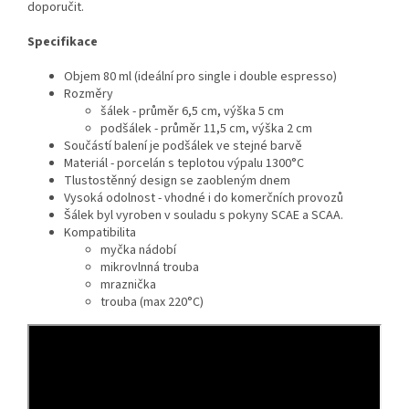
doporučit.
Specifikace
Objem 80 ml (ideální pro single i double espresso)
Rozměry
šálek - průměr 6,5 cm, výška 5 cm
podšálek - průměr 11,5 cm, výška 2 cm
Součástí balení je podšálek ve stejné barvě
Materiál - porcelán s teplotou výpalu 1300°C
Tlustostěnný design se zaobleným dnem
Vysoká odolnost - vhodné i do komerčních provozů
Šálek byl vyroben v souladu s pokyny SCAE a SCAA.
Kompatibilita
myčka nádobí
mikrovlnná trouba
mraznička
trouba (max 220°C)