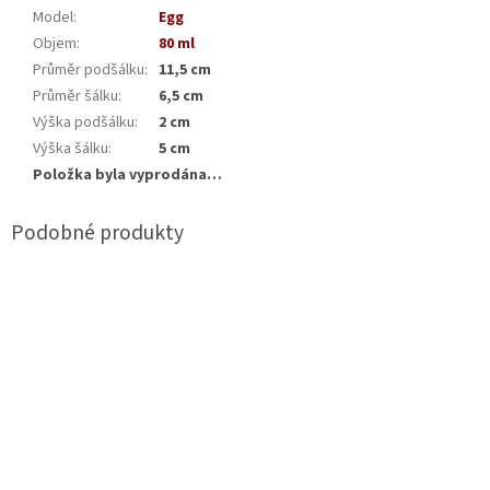
Model
:
Egg
Objem
:
80 ml
Průměr podšálku
:
11,5 cm
Průměr šálku
:
6,5 cm
Výška podšálku
:
2 cm
Výška šálku
:
5 cm
Položka byla vyprodána…