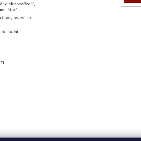
r elektrozařízení,
kumulátorů
chrany osobních
 obchodní
am
BotaCoffee.eu - English version