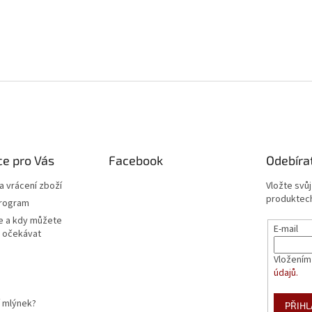
e pro Vás
Facebook
Odebíra
 vrácení zboží
Vložte svů
produktech
program
e a kdy můžete
E-mail
 očekávat
Vložením
údajů.
í mlýnek?
PŘIHL