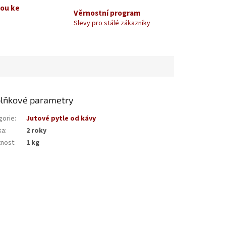
kou ke
Věrnostní program
Slevy pro stálé zákazníky
lňkové parametry
gorie
:
Jutové pytle od kávy
ka
:
2 roky
nost
:
1 kg