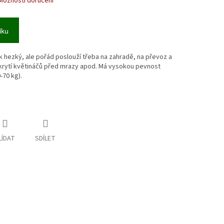
Možnosti doručení
íku
ik hezký, ale pořád poslouží třeba na zahradě, na převoz a
akrytí květináčů před mrazy apod. Má vysokou pevnost
-70 kg).
LÍDAT
SDÍLET