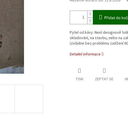
Můžeme doručit do:
11.8.2026
Přidat do koš
Pytel od kávy. Není designově tol
skladování, na stavbu, nebo na z
(zvládne bez problému zatížení 60
Detailní informace
TISK
ZEPTAT SE
H