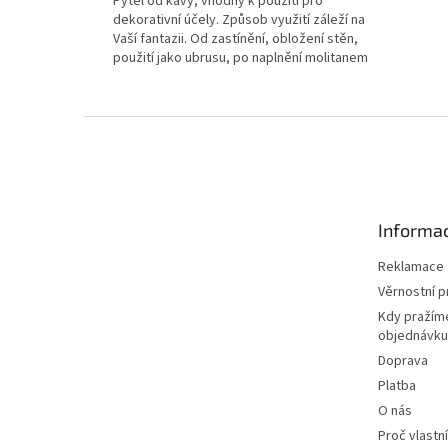
Pytel od kávy, vhodný k použití pro
hvězdiček.
dekorativní účely. Způsob využití záleží na
Vaší fantazii. Od zastínění, obložení stěn,
použití jako ubrusu, po naplnění molitanem
a...
Z
á
p
a
t
Informac
í
Reklamace a
Věrnostní 
Kdy pražím
objednávku
Doprava
Platba
O nás
Proč vlastn