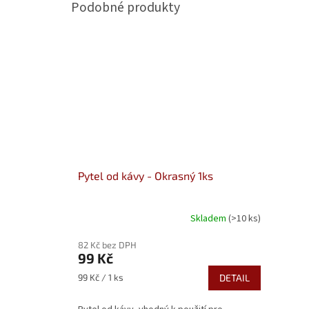
Pytel od kávy - Okrasný 1ks
Skladem
(>10 ks)
Průměrné
hodnocení
82 Kč bez DPH
produktu
99 Kč
je
5,0
Měrná
99 Kč / 1 ks
DETAIL
z
cena:
5