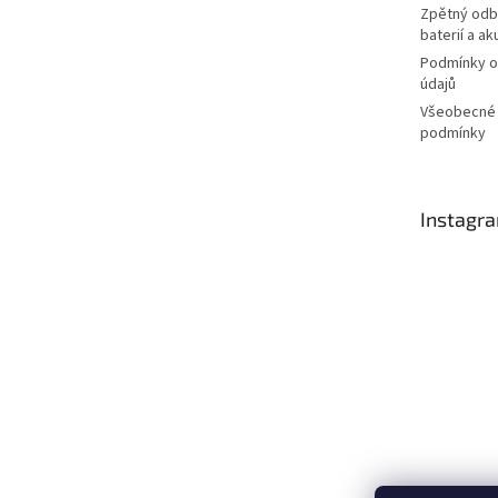
Zpětný odbě
baterií a a
Podmínky o
údajů
Všeobecné
podmínky
Instagr