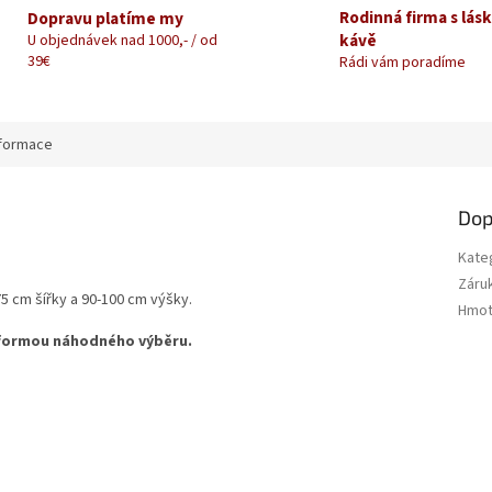
Rodinná firma s lás
Dopravu platíme my
kávě
U objednávek nad 1000,- / od
39€
Rádi vám poradíme
nformace
Dop
Kate
Záru
75 cm šířky a 90-100 cm výšky.
Hmot
e formou náhodného výběru.