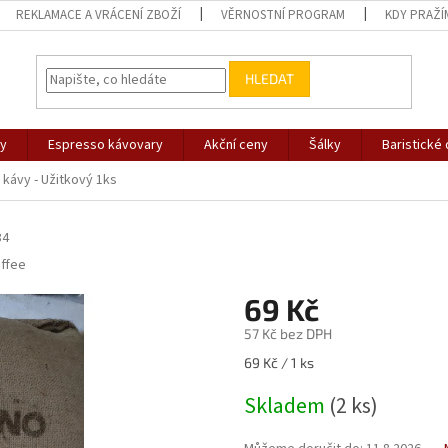
REKLAMACE A VRÁCENÍ ZBOŽÍ
VĚRNOSTNÍ PROGRAM
KDY PRAŽÍ
HLEDAT
vy
Espresso kávovary
Akční ceny
Šálky
Baristické
 kávy - Užitkový 1ks
84
ffee
69 Kč
57 Kč bez DPH
Měrná
69 Kč / 1 ks
cena:
Skladem
(2 ks)