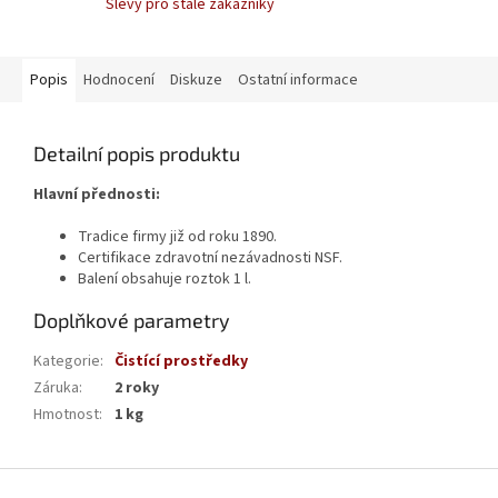
Slevy pro stálé zákazníky
Popis
Hodnocení
Diskuze
Ostatní informace
Detailní popis produktu
Hlavní přednosti:
Tradice firmy již od roku 1890.
Certifikace zdravotní nezávadnosti NSF.
Balení obsahuje roztok 1 l.
Doplňkové parametry
Kategorie
:
Čistící prostředky
Záruka
:
2 roky
Hmotnost
:
1 kg
Z