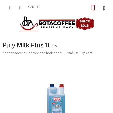
Přejít
NÁKUP
na
CZK
obsah
KOŠÍK
Puly Milk Plus 1L
305
Průměrné
Neohodnoceno
Podrobnosti hodnocení
Značka:
Puly Caff
hodnocení
produktu
je
0,0
z
5
hvězdiček.