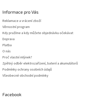
á
p
a
Informace pro Vás
t
Reklamace a vrácení zboží
í
Věrnostní program
Kdy pražíme a kdy můžete objednávku očekávat
Doprava
Platba
O nás
Proč vlastní mlýnek?
Zpětný odběr elektrozařízení, baterií a akumulátorů
Podmínky ochrany osobních údajů
Všeobecné obchodní podmínky
Facebook