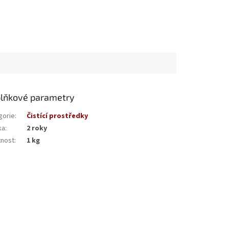
lňkové parametry
gorie
:
Čistící prostředky
ka
:
2 roky
nost
:
1 kg