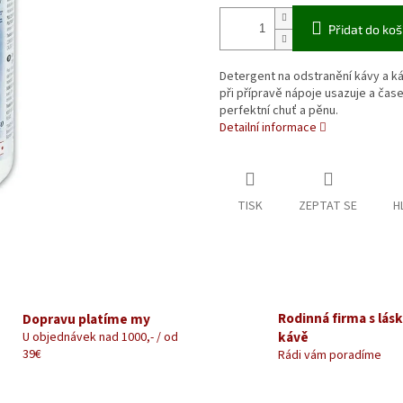
Přidat do koš
Detergent na odstranění kávy a k
při přípravě nápoje usazuje a čas
perfektní chuť a pěnu.
Detailní informace
TISK
ZEPTAT SE
H
Rodinná firma s lás
Dopravu platíme my
kávě
U objednávek nad 1000,- / od
39€
Rádi vám poradíme