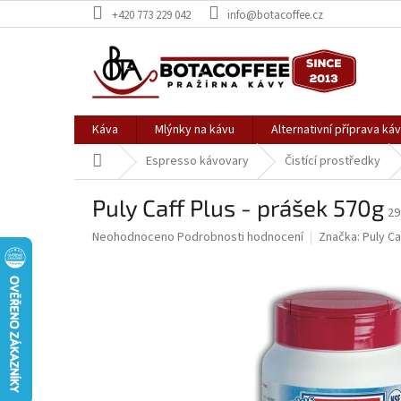
Přejít
+420 773 229 042
info@botacoffee.cz
na
obsah
Káva
Mlýnky na kávu
Alternativní příprava ká
Domů
Espresso kávovary
Čistící prostředky
Puly Caff Plus - prášek 570g
29
Průměrné
Neohodnoceno
Podrobnosti hodnocení
Značka:
Puly Ca
hodnocení
produktu
je
0,0
z
5
hvězdiček.