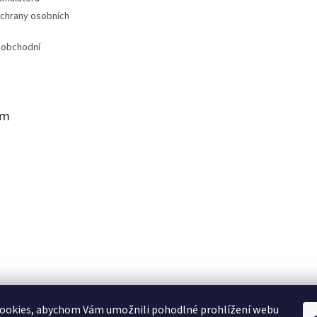
chrany osobních
 obchodní
am
BotaCoffee.eu - English version
ookies, abychom Vám umožnili pohodlné prohlížení webu