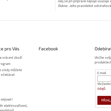
olej se při přípravě nápoje usazuje
žlukne. Jeho pravidelné odstraňov
zajistí...
e pro Vás
Facebook
Odebíra
 vrácení zboží
Vložte svů
produktech
program
e a kdy můžete
E-mail
 očekávat
Vložením
údajů.
í mlýnek?
PŘIHL
r elektrozařízení,
kumulátorů