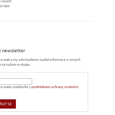
 a časem
ání Vám
t newsletter
j e-mail a my vám budeme zasílat informace o nových
 na našem e-shopu.
 e-mailu souhlasíte s
podmínkami ochrany osobních
ÁSIT SE