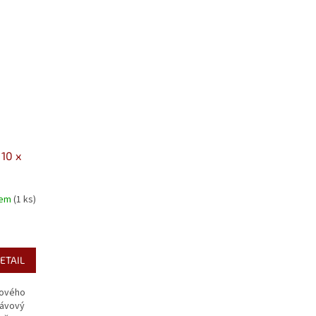
 10 x
dem
(1 ks)
ETAIL
vového
Kávový