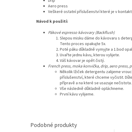
Drip
Aero press
Veškeré ostatní příslušenství které je v kontaktu
Návod k použití:
Pákové espresso kávovary (Backflush)
Slepou misku dáme do kávovaru s deterge
Tento proces opakujte 5x.
Poté páku důkladně vymyjte a 1.bod opa
Uvařte jednu kávu, kterou vylijete.
Váš kávovar je opět čistý.
French press, moka konvička, drip, aero press, př
Několik lžiček detergentu zalijeme vrou
příslušenství, které chceme vyčistit. Důle
přípravě a na které se usazuje nečistota.
Vše následně důkladně opláchneme.
První kávu vylijeme.