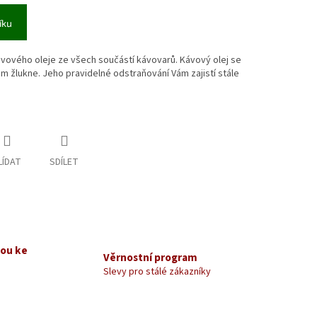
íku
ávového oleje ze všech součástí kávovarů. Kávový olej se
em žlukne. Jeho pravidelné odstraňování Vám zajistí stále
LÍDAT
SDÍLET
kou ke
Věrnostní program
Slevy pro stálé zákazníky