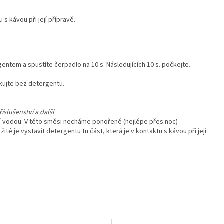
 s kávou při její přípravě.
ntem a spustíte čerpadlo na 10 s. Následujících 10 s. počkejte.
kujte bez detergentu.
íslušenství a další
cí vodou. V této směsi necháme ponořené (nejlépe přes noc)
žité je vystavit detergentu tu část, která je v kontaktu s kávou při její