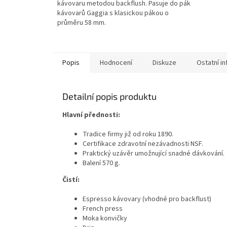
kávovaru metodou backflush. Pasuje do pák
kávovarů Gaggia s klasickou pákou o
průměru 58 mm.
Popis
Hodnocení
Diskuze
Ostatní i
Detailní popis produktu
Hlavní přednosti:
Tradice firmy již od roku 1890.
Certifikace zdravotní nezávadnosti NSF.
Praktický uzávěr umožnující snadné dávkování.
Balení 570 g.
Čistí:
Espresso kávovary (vhodné pro backflust)
French press
Moka konvičky