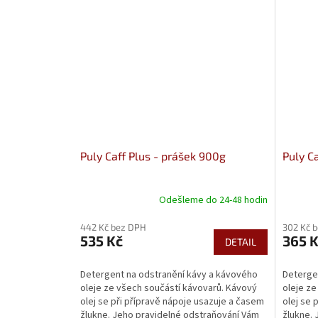
Puly Caff Plus - prášek 900g
Puly C
Odešleme do 24-48 hodin
442 Kč bez DPH
302 Kč 
535 Kč
365 
DETAIL
Detergent na odstranění kávy a kávového
Deterge
oleje ze všech součástí kávovarů. Kávový
oleje ze
olej se při přípravě nápoje usazuje a časem
olej se 
žlukne. Jeho pravidelné odstraňování Vám
žlukne. 