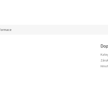
nformace
Dop
Kate
Záru
Hmot