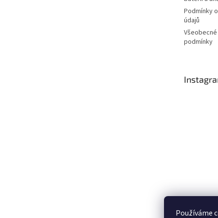
Podmínky o
údajů
Všeobecné
podmínky
Instagr
Používáme c