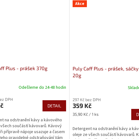
Akce
aff Plus - prášek 370g
Puly Caff Plus - prášek, sáčky
20g
Odešleme do 24-48 hodin
Skla
bez DPH
297 Kč bez DPH
Kč
359 Kč
DETAIL
Měrná
35,90 Kč / 1 ks
D
cena:
nt na odstranění kávy a kávového
 všech součástí kávovarů. Kávový
Detergent na odstranění kávy a ká
při přípravě nápoje usazuje a časem
oleje ze všech součástí kávovarů. 
Jeho pravidelné odstraňování Vám