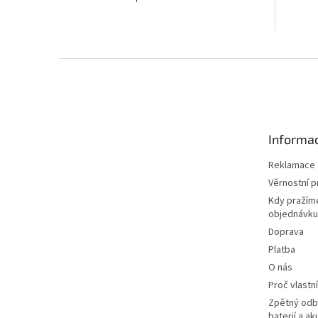
zajistí...
zajistí...
Z
á
p
a
t
Informac
í
Reklamace a
Věrnostní 
Kdy pražím
objednávku
Doprava
Platba
O nás
Proč vlastn
Zpětný odbě
baterií a a