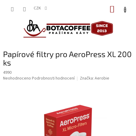
Přejít
NÁKUP
na
CZK
obsah
KOŠÍK
Papírové filtry pro AeroPress XL 200
ks
4990
Průměrné
Neohodnoceno
Podrobnosti hodnocení
Značka:
Aerobie
hodnocení
produktu
je
0,0
z
5
hvězdiček.