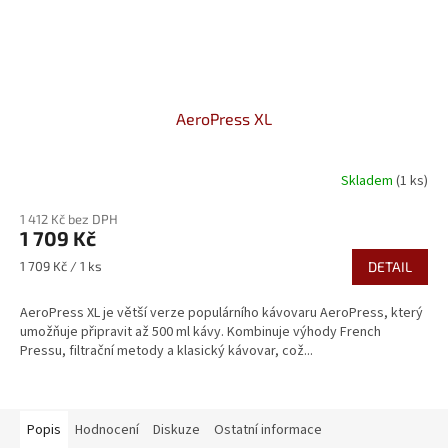
AeroPress XL
Skladem
(1 ks)
1 412 Kč bez DPH
1 709 Kč
Měrná
1 709 Kč / 1 ks
DETAIL
cena:
AeroPress XL je větší verze populárního kávovaru AeroPress, který
umožňuje připravit až 500 ml kávy. Kombinuje výhody French
Pressu, filtrační metody a klasický kávovar, což...
Popis
Hodnocení
Diskuze
Ostatní informace