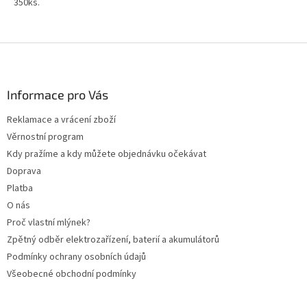
350ks.
Z
á
p
a
Informace pro Vás
t
Reklamace a vrácení zboží
í
Věrnostní program
Kdy pražíme a kdy můžete objednávku očekávat
Doprava
Platba
O nás
Proč vlastní mlýnek?
Zpětný odběr elektrozařízení, baterií a akumulátorů
Podmínky ochrany osobních údajů
Všeobecné obchodní podmínky