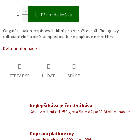
Přidat do košíku
Originální balení papírových filtrů pro AeroPress XL. Biologicky
odbouratelné a plně kompostovatelné papírové mikrofiltry.
Detailní informace
ZEPTAT SE
HLÍDAT
SDÍLET
Nejlepší káva je čerstvá káva
Kávu v balení od 250 g pražíme až po Vaší objednávce
Dopravu platíme my
U objednávek nad 1000,- / od 39€