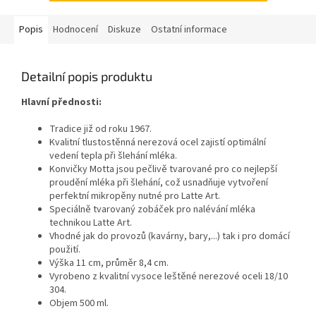
Popis
Hodnocení
Diskuze
Ostatní informace
Detailní popis produktu
Hlavní přednosti:
Tradice již od roku 1967.
Kvalitní tlustostěnná nerezová ocel zajistí optimální
vedení tepla při šlehání mléka.
Konvičky Motta jsou pečlivě tvarované pro co nejlepší
proudění mléka při šlehání, což usnadňuje vytvoření
perfektní mikropěny nutné pro Latte Art.
Speciálně tvarovaný zobáček pro nalévání mléka
technikou Latte Art.
Vhodné jak do provozů (kavárny, bary,...) tak i pro domácí
použití.
Výška 11 cm, průměr 8,4 cm.
Vyrobeno z kvalitní vysoce leštěné nerezové oceli 18/10
304.
Objem 500 ml.