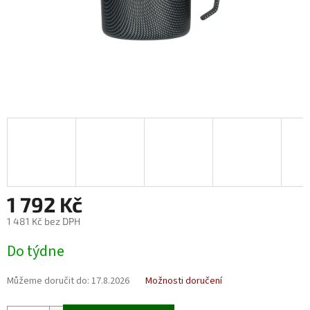
1 792 Kč
1 481 Kč bez DPH
Měrná
Do týdne
cena:
Můžeme doručit do:
17.8.2026
Možnosti doručení