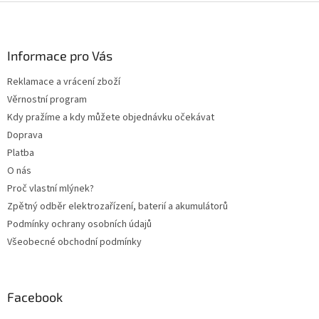
Z
á
p
a
Informace pro Vás
t
Reklamace a vrácení zboží
í
Věrnostní program
Kdy pražíme a kdy můžete objednávku očekávat
Doprava
Platba
O nás
Proč vlastní mlýnek?
Zpětný odběr elektrozařízení, baterií a akumulátorů
Podmínky ochrany osobních údajů
Všeobecné obchodní podmínky
Facebook