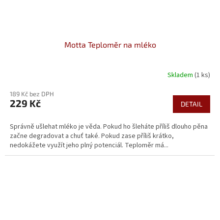
Motta Teploměr na mléko
Skladem
(1 ks)
189 Kč bez DPH
229 Kč
DETAIL
Správně ušlehat mléko je věda. Pokud ho šleháte příliš dlouho pěna
začne degradovat a chuť také. Pokud zase příliš krátko,
nedokážete využít jeho plný potenciál. Teploměr má...