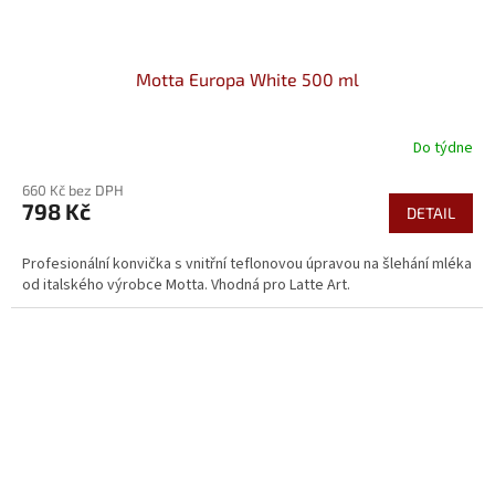
Motta Europa White 500 ml
Do týdne
660 Kč bez DPH
798 Kč
DETAIL
Profesionální konvička s vnitřní teflonovou úpravou na šlehání mléka
od italského výrobce Motta. Vhodná pro Latte Art.