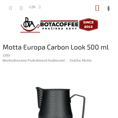
Přejít
NÁKUP
na
CZK
obsah
KOŠÍK
Motta Europa Carbon Look 500 ml
3393
Průměrné
Neohodnoceno
Podrobnosti hodnocení
Značka:
Motta
hodnocení
produktu
je
0,0
z
5
hvězdiček.