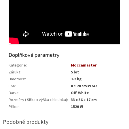
Doplňkové parametry
Kategorie
:
Moccamaster
Záruka
:
5 let
Hmotnost
:
3.2 kg
EAN
:
8712072539747
Barva
:
Off-White
Rozměry ( šířka x výška x hloubka)
:
33 x 36 x 17 cm
Příkon
:
1520 W