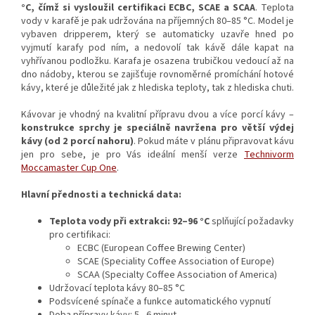
°C, čímž si vysloužil certifikaci ECBC, SCAE a SCAA
. Teplota
vody v karafě je pak udržována na příjemných 80–85 °C. Model je
vybaven dripperem, který se automaticky uzavře hned po
vyjmutí karafy pod ním, a nedovolí tak kávě dále kapat na
vyhřívanou podložku. Karafa je osazena trubičkou vedoucí až na
dno nádoby, kterou se zajišťuje rovnoměrné promíchání hotové
kávy, které je důležité jak z hlediska teploty, tak z hlediska chuti.
Kávovar je vhodný na kvalitní přípravu dvou a více porcí kávy –
konstrukce sprchy je speciálně navržena pro větší výdej
kávy (od 2 porcí nahoru)
. Pokud máte v plánu připravovat kávu
jen pro sebe, je pro Vás ideální menší verze
Technivorm
Moccamaster Cup One
.
Hlavní přednosti a technická data:
Teplota vody při extrakci: 92–96 °C
splňující požadavky
pro certifikaci:
ECBC (European Coffee Brewing Center)
SCAE (Speciality Coffee Association of Europe)
SCAA (Specialty Coffee Association of America)
Udržovací teplota kávy 80–85 °C
Podsvícené spínače a funkce automatického vypnutí
Doba přípravy kávy: 5 - 6 minut