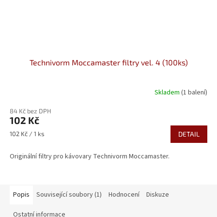
Technivorm Moccamaster filtry vel. 4 (100ks)
Skladem
(1 balení)
84 Kč bez DPH
102 Kč
Měrná
102 Kč / 1 ks
DETAIL
cena:
Originální filtry pro kávovary Technivorm Moccamaster.
Popis
Související soubory (1)
Hodnocení
Diskuze
Ostatní informace