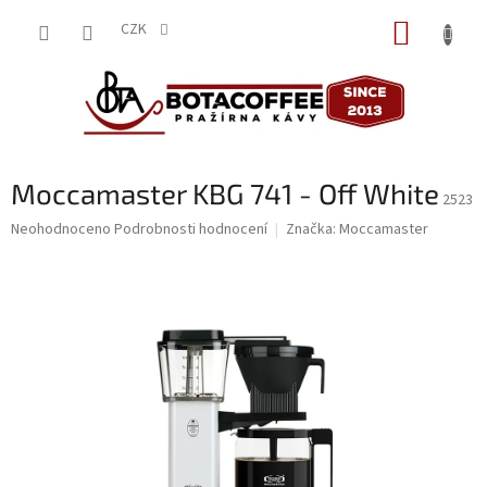
Přejít
NÁKUP
na
CZK
obsah
KOŠÍK
Moccamaster KBG 741 - Off White
2523
Průměrné
Neohodnoceno
Podrobnosti hodnocení
Značka:
Moccamaster
hodnocení
produktu
je
0,0
z
5
hvězdiček.