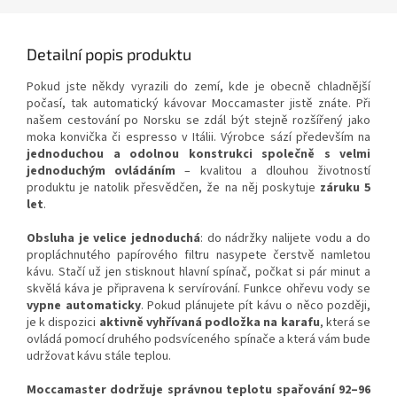
Detailní popis produktu
Pokud jste někdy vyrazili do zemí, kde je obecně chladnější
počasí, tak automatický kávovar Moccamaster jistě znáte. Při
našem cestování po Norsku se zdál být stejně rozšířený jako
moka konvička či espresso v Itálii. Výrobce sází především na
jednoduchou a odolnou konstrukci společně s velmi
jednoduchým ovládáním
– kvalitou a dlouhou životností
produktu je natolik přesvědčen, že na něj poskytuje
záruku 5
let
.
Obsluha je velice jednoduchá
: do nádržky nalijete vodu a do
propláchnutého papírového filtru nasypete čerstvě namletou
kávu. Stačí už jen stisknout hlavní spínač, počkat si pár minut a
skvělá káva je připravena k servírování. Funkce ohřevu vody se
vypne automaticky
. Pokud plánujete pít kávu o něco později,
je k dispozici
aktivně vyhřívaná podložka na karafu
, která se
ovládá pomocí druhého podsvíceného spínače a která vám bude
udržovat kávu stále teplou.
Moccamaster dodržuje správnou teplotu spařování 92–96