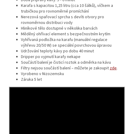
Karafa s kapacitou 1,25 litru (cca 10 šálků), víčkem a
trubičkou pro rovnoměrné promíchání
Nerezová spařovací sprcha s devíti otvory pro
rovnoměrnou distribuci vody
Hliníkové tělo dostupné v několika barvách
Měděný ohřívací element s bezpečnostním krytím
Vyhřívaná podložka na karafu (manuální regulace
výhřevu 20/50 W) se speciální povrchovou úpravou
Udržování teploty kávy po dobu 40 minut
Dripper po vyjmutí karafy nekape
Součástí balení je čisticí roztok a odměrka na kávu
Filtry nejsou součástí balení – můžete je zakoupit
zde
.
Vyrobeno v Nizozemsku
Záruka 5 let