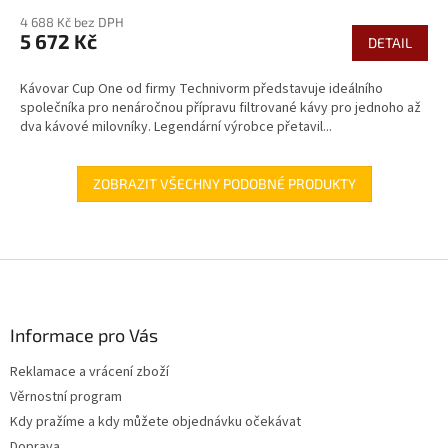
4 688 Kč bez DPH
5 672 Kč
DETAIL
Kávovar Cup One od firmy Technivorm představuje ideálního
společníka pro nenáročnou přípravu filtrované kávy pro jednoho až
dva kávové milovníky. Legendární výrobce přetavil...
ZOBRAZIT VŠECHNY PODOBNÉ PRODUKTY
Z
á
p
a
Informace pro Vás
t
Reklamace a vrácení zboží
í
Věrnostní program
Kdy pražíme a kdy můžete objednávku očekávat
Doprava