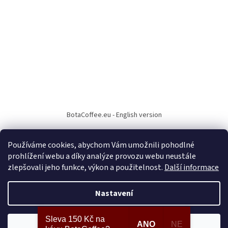
BotaCoffee.eu - English version
Používáme cookies, abychom Vám umožnili pohodlné
prohlížení webu a díky analýze provozu webu neustále
zlepšovali jeho funkce, výkon a použitelnost.
Další informace
Vytvořil Shoptet
Nastavení
Copyright 2026
BotaCoffee.cz
. Všechna práva vyhrazena.
Upravit
Sleva 150 Kč na
ANO
NE
Souhlasím
nastavení cookies