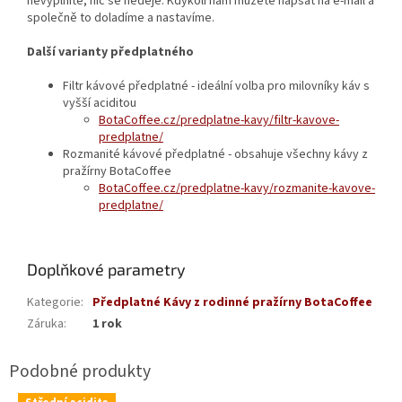
nevyplníte, nic se neděje. Kdykoli nám můžete napsat na e-mail a
společně to doladíme a nastavíme.
Další varianty předplatného
Filtr kávové předplatné - ideální volba pro milovníky káv s
vyšší aciditou
BotaCoffee.cz/predplatne-kavy/filtr-kavove-
predplatne/
Rozmanité kávové předplatné - obsahuje všechny kávy z
pražírny BotaCoffee
BotaCoffee.cz/predplatne-kavy/rozmanite-kavove-
predplatne/
Doplňkové parametry
Kategorie
:
Předplatné Kávy z rodinné pražírny BotaCoffee
Záruka
:
1 rok