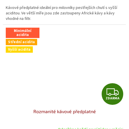
Kávové předplatné ideální pro milovníky pestřejších chutí s vyšší
aciditou. Ve větší míře jsou zde zastoupeny Africké kávy a kávy
vhodné na filtr.
Minimální
acidita
Střední acidita
Vyšší acidita
Z
ZDARMA
D
Rozmanité kávové předplatné
A
R