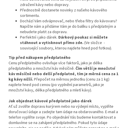
zdražení kávy nebo dopravy.
Přednostně dostanete novinky z našeho kávového
sortimentu.
Dochází Vám odvápnovač, nebo třeba filtry do kávovaru?
Napište nám a přidáme Vám je do balíku s předplatným a
nebudete platit za dopravu.
Perfektní i jako dárek.
Dárkový poukaz si můžete
stáhnout a vytisknout přímo zde.
(Ve složce -
související soubory, kterou najdete hned pod fotkou).
Tip před nákupem předplatného
Cenu předplatného ovlivňuje více faktorů, jako je délka
předplatného a množství káv měsíčně.
Čím větší je množství
káv měsíčně nebo delší předplatné, tím je měrná cena za 1
kg kávy nižší.
Přepočet na měrnou jednotku (cenu za 1 kg)
najdete hned pod cenou (po vyplnění parametrů, jako je
množství kávy, délka předplatného a mletí kávy).
Jak objednat kávové předplatné jako dárek
Ať už zvolíte dopravu kurýrem nebo na výdejní místo, vyplňte
doručovací údaje a zadejte tam údaje na obdarovaného. E-mail a
telefon vyplňte svoje. Po objednání Vás budeme kontaktovat a
domluvíme se na zahájení předplatného. Pokud tyto údaje