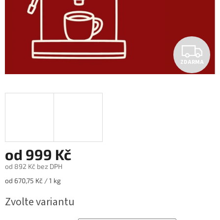
Z
ZDARMA
D
A
R
M
A
od
999 Kč
od
892 Kč
bez DPH
Měrná
od 670,75 Kč / 1 kg
cena:
Zvolte variantu