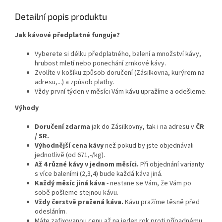
Detailní popis produktu
Jak kávové předplatné funguje?
Vyberete si délku předplatného, balení a množství kávy,
hrubost mletí nebo ponechání zrnkové kávy.
Zvolíte v košíku způsob doručení (Zásilkovna, kurýrem na
adresu,...) a způsob platby.
Vždy první týden v měsíci Vám kávu upražíme a odešleme.
Výhody
Doručení zdarma
jak do Zásilkovny, tak i na adresu v
ČR
/ SR.
Výhodnější cena kávy
než pokud by jste objednávali
jednotlivě (od 671,-/kg).
Až 4 různé kávy v jednom měsíci.
Při objednání varianty
s více baleními (2,3,4) bude každá káva jiná.
Každý měsíc jiná káva
- nestane se Vám, že Vám po
sobě pošleme stejnou kávu.
Vždy čerstvě pražená káva.
Kávu pražíme těsně před
odesláním.
Máte zafixovanou cenu až na jeden rok proti případnému