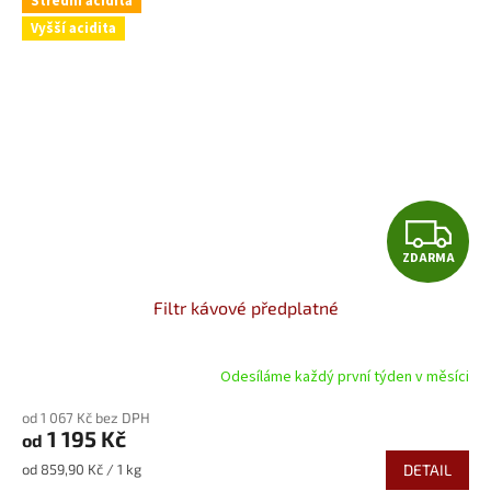
Střední acidita
Vyšší acidita
Z
ZDARMA
D
Filtr kávové předplatné
A
R
Odesíláme každý první týden v měsíci
M
od 1 067 Kč bez DPH
1 195 Kč
od
A
Měrná
od 859,90 Kč / 1 kg
DETAIL
cena: