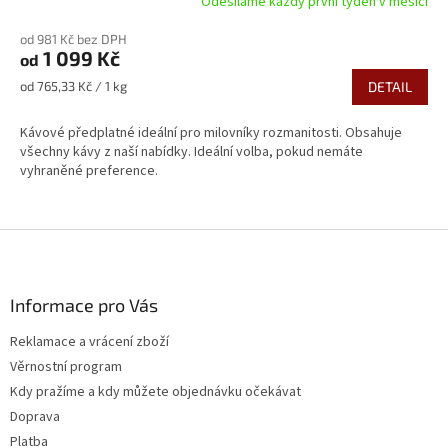
Odesíláme každý první týden v měsíci
M
od 981 Kč bez DPH
1 099 Kč
od
A
Měrná
od 765,33 Kč / 1 kg
DETAIL
cena:
Kávové předplatné ideální pro milovníky rozmanitosti. Obsahuje
všechny kávy z naší nabídky. Ideální volba, pokud nemáte
vyhraněné preference.
Z
á
p
a
Informace pro Vás
t
Reklamace a vrácení zboží
í
Věrnostní program
Kdy pražíme a kdy můžete objednávku očekávat
Doprava
Platba