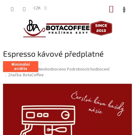
Přejít
NÁKUP
na
CZK
obsah
KOŠÍK
Espresso kávové předplatné
Minimální
acidita
Průměrné
Neohodnoceno
Podrobnosti hodnocení
hodnocení
Značka:
BotaCoffee
produktu
je
0,0
z
5
hvězdiček.