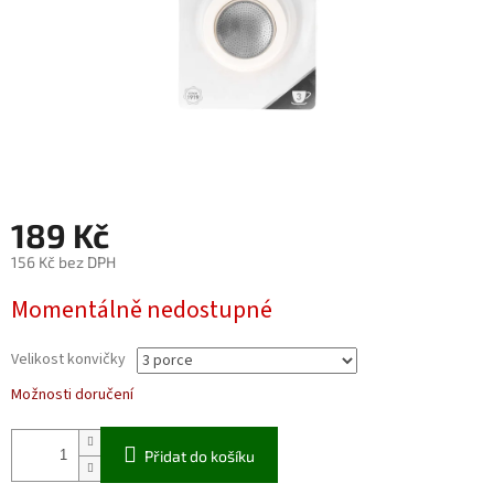
189 Kč
156 Kč bez DPH
Měrná
Momentálně nedostupné
cena:
Velikost konvičky
Možnosti doručení
Přidat do košíku