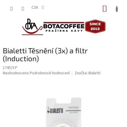
Přejít
NÁKUP
na
CZK
obsah
KOŠÍK
Bialetti Těsnění (3x) a filtr
(Induction)
1745/3 P
Průměrné
Neohodnoceno
Podrobnosti hodnocení
Značka:
Bialetti
hodnocení
produktu
je
0,0
z
5
hvězdiček.