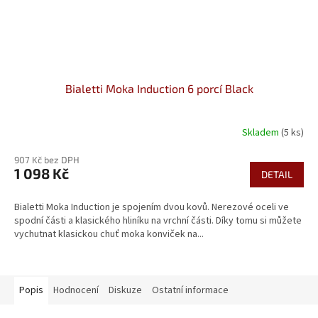
Bialetti Moka Induction 6 porcí Black
Skladem
(5 ks)
Průměrné
hodnocení
907 Kč bez DPH
produktu
1 098 Kč
je
DETAIL
5,0
z
Bialetti Moka Induction je spojením dvou kovů. Nerezové oceli ve
5
spodní části a klasického hliníku na vrchní části. Díky tomu si můžete
hvězdiček.
vychutnat klasickou chuť moka konviček na...
Popis
Hodnocení
Diskuze
Ostatní informace