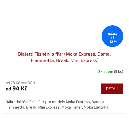
od
94 Kč
až
–12 %
Bialetti Těsnění a filtr (Moka Express, Dama,
Fiammetta, Break, Mini Express)
Skladem
(5 ks)
Průměrné
hodnocení
od 78 Kč bez DPH
produktu
94 Kč
od
je
DETAIL
5,0
z
Náhradní těsnění a filtr pro modely Moka Express, Dama a
5
Fiammetta, Break, Mini Express, Moka Timer, Moka Elettrika.
hvězdiček.