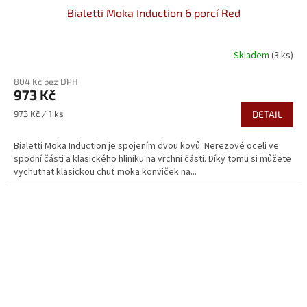
Bialetti Moka Induction 6 porcí Red
Skladem
(3 ks)
Průměrné
hodnocení
804 Kč bez DPH
produktu
973 Kč
je
5,0
Měrná
973 Kč / 1 ks
DETAIL
z
cena:
5
Bialetti Moka Induction je spojením dvou kovů. Nerezové oceli ve
hvězdiček.
spodní části a klasického hliníku na vrchní části. Díky tomu si můžete
vychutnat klasickou chuť moka konviček na...