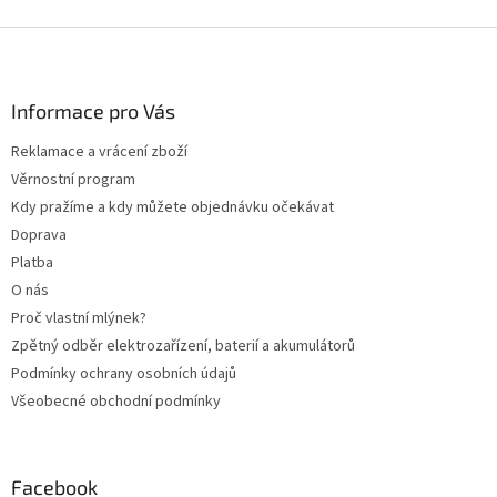
Z
á
p
a
Informace pro Vás
t
Reklamace a vrácení zboží
í
Věrnostní program
Kdy pražíme a kdy můžete objednávku očekávat
Doprava
Platba
O nás
Proč vlastní mlýnek?
Zpětný odběr elektrozařízení, baterií a akumulátorů
Podmínky ochrany osobních údajů
Všeobecné obchodní podmínky
Facebook